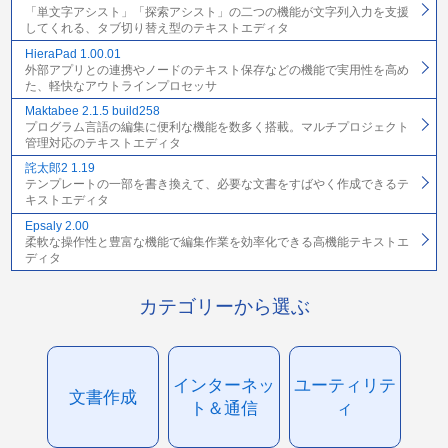
「単文字アシスト」「探索アシスト」の二つの機能が文字列入力を支援
してくれる、タブ切り替え型のテキストエディタ
HieraPad 1.00.01
外部アプリとの連携やノードのテキスト保存などの機能で実用性を高め
た、軽快なアウトラインプロセッサ
Maktabee 2.1.5 build258
プログラム言語の編集に便利な機能を数多く搭載。マルチプロジェクト
管理対応のテキストエディタ
詫太郎2 1.19
テンプレートの一部を書き換えて、必要な文書をすばやく作成できるテ
キストエディタ
Epsaly 2.00
柔軟な操作性と豊富な機能で編集作業を効率化できる高機能テキストエ
ディタ
カテゴリーから選ぶ
インターネッ
ユーティリテ
文書作成
ト＆通信
ィ