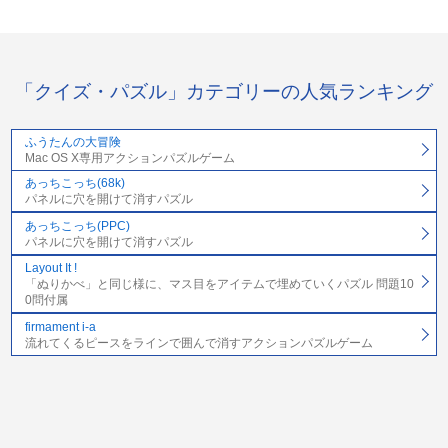
「クイズ・パズル」カテゴリーの人気ランキング
ふうたんの大冒険
Mac OS X専用アクションパズルゲーム
あっちこっち(68k)
パネルに穴を開けて消すパズル
あっちこっち(PPC)
パネルに穴を開けて消すパズル
Layout It !
「ぬりかべ」と同じ様に、マス目をアイテムで埋めていくパズル 問題10
0問付属
firmament i-a
流れてくるピースをラインで囲んで消すアクションパズルゲーム