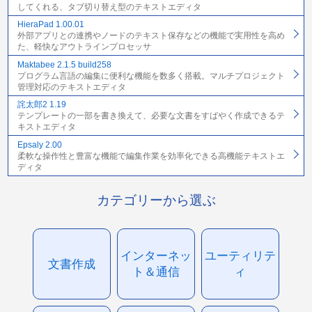
してくれる、タブ切り替え型のテキストエディタ
HieraPad 1.00.01
外部アプリとの連携やノードのテキスト保存などの機能で実用性を高め
た、軽快なアウトラインプロセッサ
Maktabee 2.1.5 build258
プログラム言語の編集に便利な機能を数多く搭載。マルチプロジェクト
管理対応のテキストエディタ
詫太郎2 1.19
テンプレートの一部を書き換えて、必要な文書をすばやく作成できるテ
キストエディタ
Epsaly 2.00
柔軟な操作性と豊富な機能で編集作業を効率化できる高機能テキストエ
ディタ
カテゴリーから選ぶ
インターネッ
ユーティリテ
文書作成
ト＆通信
ィ