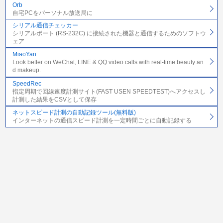
Orb
自宅PCをパーソナル放送局に
シリアル通信チェッカー
シリアルポート (RS-232C) に接続された機器と通信するためのソフトウ
ェア
MiaoYan
Look better on WeChat, LINE & QQ video calls with real-time beauty an
d makeup.
SpeedRec
指定周期で回線速度計測サイト(FAST USEN SPEEDTEST)へアクセスし
計測した結果をCSVとして保存
ネットスピード計測の自動記録ツール(無料版)
インターネットの通信スピード計測を一定時間ごとに自動記録する