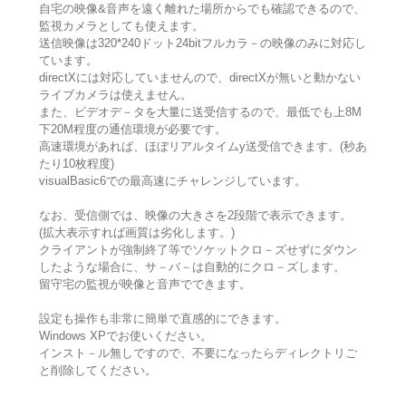
自宅の映像&音声を遠く離れた場所からでも確認できるので、
監視カメラとしても使えます。
送信映像は320*240ドット24bitフルカラ－の映像のみに対応し
ています。
directXには対応していませんので、directXが無いと動かない
ライブカメラは使えません。
また、ビデオデ－タを大量に送受信するので、最低でも上8M
下20M程度の通信環境が必要です。
高速環境があれば、ほぼリアルタイムy送受信できます。(秒あ
たり10枚程度)
visualBasic6での最高速にチャレンジしています。
なお、受信側では、映像の大きさを2段階で表示できます。
(拡大表示すれば画質は劣化します。)
クライアントが強制終了等でソケットクロ－ズせずにダウン
したような場合に、サ－バ－は自動的にクロ－ズします。
留守宅の監視が映像と音声でできます。
設定も操作も非常に簡単で直感的にできます。
Windows XPでお使いください。
インスト－ル無しですので、不要になったらディレクトリご
と削除してください。