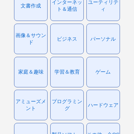
インターネッ
ユーティリテ
文書作成
ト＆通信
ィ
画像＆サウン
ビジネス
パーソナル
ド
家庭＆趣味
学習＆教育
ゲーム
アミューズメ
プログラミン
ハードウェア
ント
グ