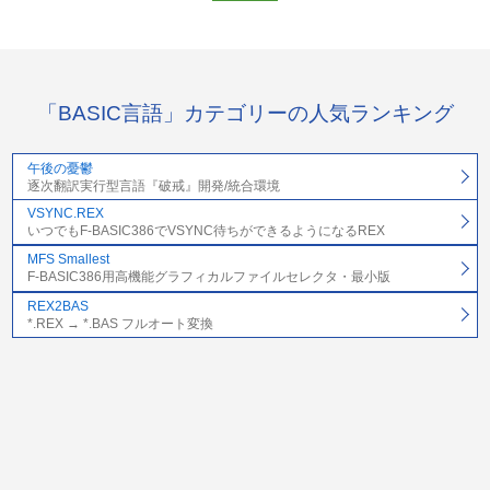
「BASIC言語」カテゴリーの人気ランキング
午後の憂鬱
逐次翻訳実行型言語『破戒』開発/統合環境
VSYNC.REX
いつでもF-BASIC386でVSYNC待ちができるようになるREX
MFS Smallest
F-BASIC386用高機能グラフィカルファイルセレクタ・最小版
REX2BAS
*.REX → *.BAS フルオート変換