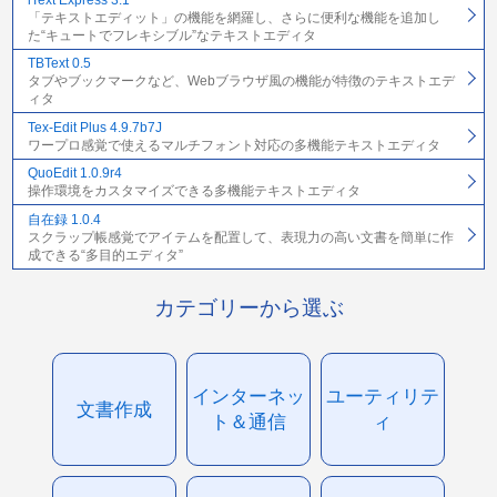
「テキストエディット」の機能を網羅し、さらに便利な機能を追加し
た“キュートでフレキシブル”なテキストエディタ
TBText 0.5
タブやブックマークなど、Webブラウザ風の機能が特徴のテキストエデ
ィタ
Tex-Edit Plus 4.9.7b7J
ワープロ感覚で使えるマルチフォント対応の多機能テキストエディタ
QuoEdit 1.0.9r4
操作環境をカスタマイズできる多機能テキストエディタ
自在録 1.0.4
スクラップ帳感覚でアイテムを配置して、表現力の高い文書を簡単に作
成できる“多目的エディタ”
カテゴリーから選ぶ
インターネッ
ユーティリテ
文書作成
ト＆通信
ィ