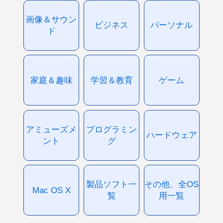
画像＆サウン
ビジネス
パーソナル
ド
家庭＆趣味
学習＆教育
ゲーム
アミューズメ
プログラミン
ハードウェア
ント
グ
製品ソフト一
その他、全OS
Mac OS X
覧
用一覧