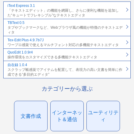
iText Express 3.1
「テキストエディット」の機能を網羅し、さらに便利な機能を追加し
た“キュートでフレキシブル”なテキストエディタ
TBText 0.5
タブやブックマークなど、Webブラウザ風の機能が特徴のテキストエデ
ィタ
Tex-Edit Plus 4.9.7b7J
ワープロ感覚で使えるマルチフォント対応の多機能テキストエディタ
QuoEdit 1.0.9r4
操作環境をカスタマイズできる多機能テキストエディタ
自在録 1.0.4
スクラップ帳感覚でアイテムを配置して、表現力の高い文書を簡単に作
成できる“多目的エディタ”
カテゴリーから選ぶ
インターネッ
ユーティリテ
文書作成
ト＆通信
ィ