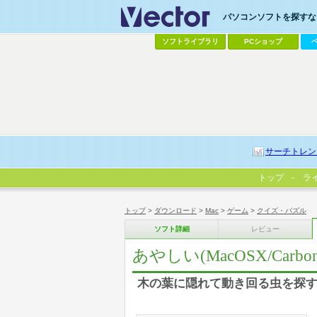
パソコンソフトを探すなら
ソフトライブラリ
PCショップ
サーチトレン
トップ
ラ
トップ
>
ダウンロード
>
Mac
>
ゲーム
>
クイズ・パズル
ソフト詳細
レビュー
あやしい(MacOSX/Carbon
木の葉に隠れて動き回る虫を探