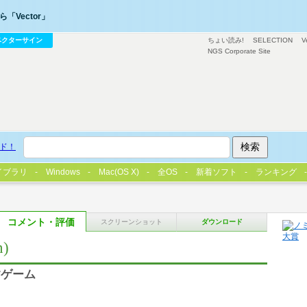
「Vector」
ベクターサイン
ちょい読み!
SELECTION
V
NGS Corporate Site
ド！
イブラリ
Windows
Mac(OS X)
全OS
新着ソフト
ランキング
コメント・評価
スクリーンショット
ダウンロード
)
すゲーム