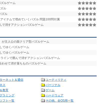
ンパズルゲーム
パズル
パズル
アイテムで埋めていくパズル 問題100問付属
んで消すアクションパズルゲーム
ん」が主人公の面クリア型パズルゲーム
消してゆくパズルゲーム
消してゆくパズルゲーム
をラインで囲んで消すアクションパズルゲーム
み合わせて消す落ちものパズルゲーム
ターネット＆通信
ユーティリティ
ネス
パーソナル
＆教育
ゲーム
グラミング
ハードウェア
ソフト一覧
その他、全OS用一覧