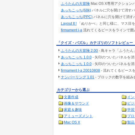
ふうたんの大冒険
Mac OS X専用アクショ
あっちこっち(68k)
パネルに穴を開けて消す
あっちこっち(PPC)
パネルに穴を開けて消す
Layout It !
「ぬりかべ」と同じ様に、マス目を
firmament i-a
流れてくるピースをラインで囲
「クイズ・パズル」カテゴリのソフトレビュー
ふうたんの大冒険 2.00
- 鳥キャラ「ふうた
あっちこっち 1.0.0
- 矢印のついたパネルを
あっちこっち 1.0.0
- 矢印のついたパネルを
firmament I-a 20010808
- 流れてくるピース
ナンバーリング 1.01
- ブロックの数字を組
カテゴリーから選ぶ
文書作成
イン
画像＆サウンド
ビジ
家庭＆趣味
学習
アミューズメント
プロ
Mac OS X
製品