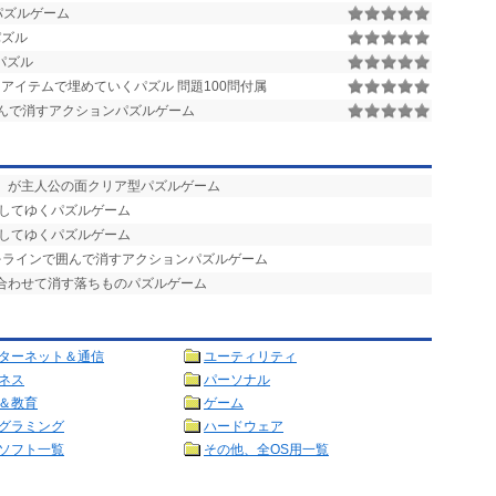
ンパズルゲーム
パズル
パズル
アイテムで埋めていくパズル 問題100問付属
んで消すアクションパズルゲーム
ん」が主人公の面クリア型パズルゲーム
消してゆくパズルゲーム
消してゆくパズルゲーム
をラインで囲んで消すアクションパズルゲーム
み合わせて消す落ちものパズルゲーム
ターネット＆通信
ユーティリティ
ネス
パーソナル
＆教育
ゲーム
グラミング
ハードウェア
ソフト一覧
その他、全OS用一覧