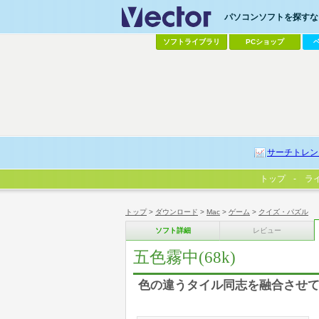
パソコンソフトを探すなら
ソフトライブラリ
PCショップ
サーチトレン
トップ
ラ
トップ
>
ダウンロード
>
Mac
>
ゲーム
>
クイズ・パズル
ソフト詳細
レビュー
五色霧中(68k)
色の違うタイル同志を融合させ