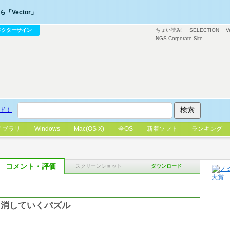
「Vector」
ベクターサイン
ちょい読み!
SELECTION
V
NGS Corporate Site
ド！
イブラリ
Windows
Mac(OS X)
全OS
新着ソフト
ランキング
コメント・評価
スクリーンショット
ダウンロード
て消していくパズル