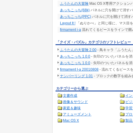
ふうたんの大冒険
Mac OS X専用アクショ
あっちこっち(68k)
パネルに穴を開けて消す
あっちこっち(PPC)
パネルに穴を開けて消す
Layout It !
「ぬりかべ」と同じ様に、マス目を
firmament i-a
流れてくるピースをラインで囲
「クイズ・パズル」カテゴリのソフトレビュー
ふうたんの大冒険 2.00
- 鳥キャラ「ふうた
あっちこっち 1.0.0
- 矢印のついたパネルを
あっちこっち 1.0.0
- 矢印のついたパネルを
firmament I-a 20010808
- 流れてくるピース
ナンバーリング 1.01
- ブロックの数字を組
カテゴリーから選ぶ
文書作成
イン
画像＆サウンド
ビジ
家庭＆趣味
学習
アミューズメント
プロ
Mac OS X
製品