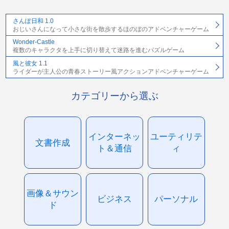
さんぽ日和 1.0
おじいさんになって小さな街を散歩するほのぼのアドベンチャーゲーム
Wonder-Castle
複数のキャラクタを上手に切り替えて迷路を進むパズルゲーム
風と彼女 1.1
ライダーが主人公の青春ストーリー風アクションアドベンチャーゲーム
カテゴリーから選ぶ
インターネッ
ユーティリテ
文書作成
ト＆通信
ィ
画像＆サウン
ビジネス
パーソナル
ド