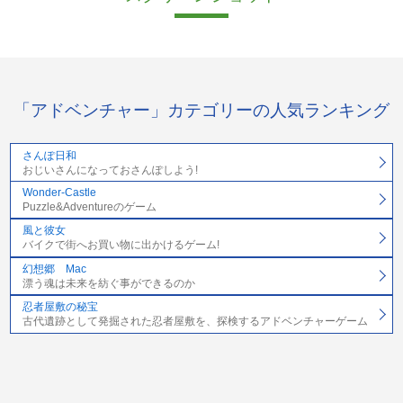
「アドベンチャー」カテゴリーの人気ランキング
さんぽ日和
おじいさんになっておさんぽしよう!
Wonder-Castle
Puzzle&Adventureのゲーム
風と彼女
バイクで街へお買い物に出かけるゲーム!
幻想郷 Mac
漂う魂は未来を紡ぐ事ができるのか
忍者屋敷の秘宝
古代遺跡として発掘された忍者屋敷を、探検するアドベンチャーゲーム