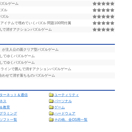
ンパズルゲーム
パズル
パズル
アイテムで埋めていくパズル 問題100問付属
んで消すアクションパズルゲーム
ん」が主人公の面クリア型パズルゲーム
消してゆくパズルゲーム
消してゆくパズルゲーム
をラインで囲んで消すアクションパズルゲーム
み合わせて消す落ちものパズルゲーム
ターネット＆通信
ユーティリティ
ネス
パーソナル
＆教育
ゲーム
グラミング
ハードウェア
ソフト一覧
その他、全OS用一覧