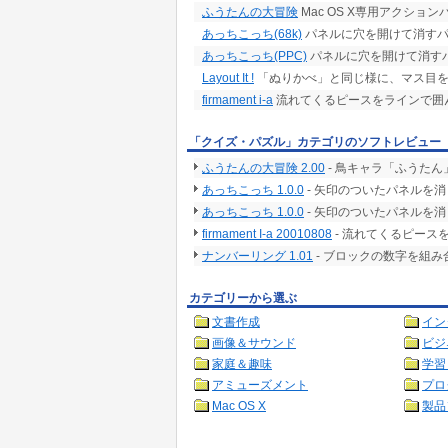
ふうたんの大冒険
Mac OS X専用アクショ
あっちこっち(68k)
パネルに穴を開けて消す
あっちこっち(PPC)
パネルに穴を開けて消す
Layout It !
「ぬりかべ」と同じ様に、マス目を
firmament i-a
流れてくるピースをラインで囲
「クイズ・パズル」カテゴリのソフトレビュー
ふうたんの大冒険 2.00
- 鳥キャラ「ふうた
あっちこっち 1.0.0
- 矢印のついたパネルを
あっちこっち 1.0.0
- 矢印のついたパネルを
firmament I-a 20010808
- 流れてくるピース
ナンバーリング 1.01
- ブロックの数字を組
カテゴリーから選ぶ
文書作成
イン
画像＆サウンド
ビジ
家庭＆趣味
学習
アミューズメント
プロ
Mac OS X
製品