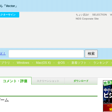
「Vector」
ベクターサイン
ちょい読み!
SELECTION
V
NGS Corporate Site
ド！
イブラリ
Windows
Mac(OS X)
全OS
新着ソフト
ランキング
コメント・評価
スクリーンショット
ダウンロード
ゲーム