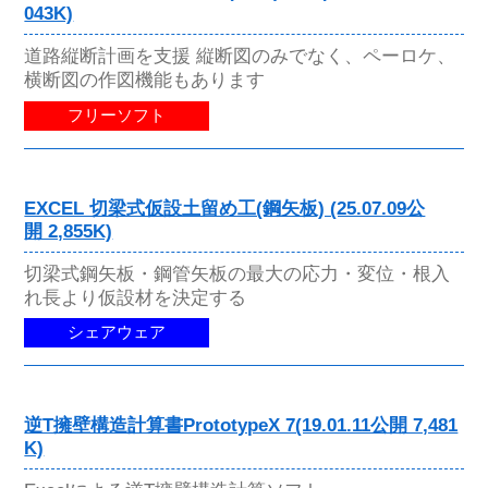
043K)
道路縦断計画を支援 縦断図のみでなく、ペーロケ、
横断図の作図機能もあります
フリーソフト
EXCEL 切梁式仮設土留め工(鋼矢板) (25.07.09公
開 2,855K)
切梁式鋼矢板・鋼管矢板の最大の応力・変位・根入
れ長より仮設材を決定する
シェアウェア
逆T擁壁構造計算書PrototypeX 7(19.01.11公開 7,481
K)