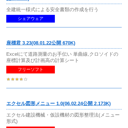
全建統一様式による安全書類の作成を行う
シェアウェア
座標君 3.23(08.01.22公開 670K)
Excelにて道路測量のお手伝い 単曲線,クロソイドの
座標計算及び計画高の計算シート
フリーソフト
エクセル図形メニュー 1.0(06.02.24公開 2,173K)
エクセル建設機械・仮設機材の図形整理法(メニュー
形式)