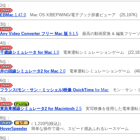
2位：
EBMac
1.47.0
Mac OS X用EPWING/電子ブック辞書ビューア
(25,197K)
3位：
Any Video Converter フリー Mac 版
9.1.5
最高の動画変換 & 編集フリ
4位：
千歳線シミュレータ for Mac
1.0
電車運転シミュレーションゲーム
(22,18
5位：
井の頭線シミュレータ2 for Mac
2.0
電車運転シミュレーションゲーム
(4
6位：
フランス(モン・サン・ミッシェル)映像 QuickTime
for Mac
モン・サン・
7位：
東急東横線シミュレータ2 for Macintosh
2.5
実写映像を使用した電車運転
8位：
（ 1,210円(税込)）
HoverSpeeder
簡単な操作で遊べ、スピード感あふれるレースゲーム
9位：