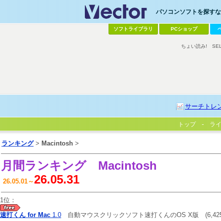
パソコンソフトを探すなら
ソフトライブラリ
PCショップ
ちょい読み!
SE
サーチトレ
トップ
ラ
ランキング
>
Macintosh
>
月間ランキング
Macintosh
26.05.31
26.05.01～
1位：
速打くん for Mac
1.0
自動マウスクリックソフト速打くんのOS X版
(6,42