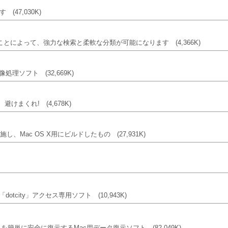
ます
(47,030K)
ことによって、強力な検索と柔軟な分類が可能になります
(4,366K)
画像処理ソフト
(32,669K)
、避けまくれ!
(4,678K)
を施し、Mac OS X用にビルドしたもの
(27,931K)
otcity」アクセス専用ソフト
(10,943K)
を簡単に安全に復元するMac用データ復元ソフト
(82,049K)