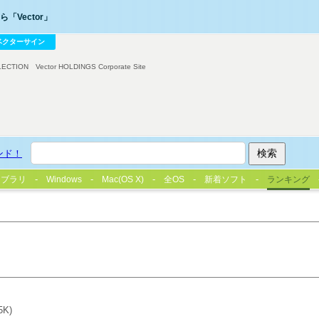
「Vector」
ベクターサイン
LECTION
Vector HOLDINGS Corporate Site
ンド！
イブラリ
Windows
Mac(OS X)
全OS
新着ソフト
ランキング
5K)