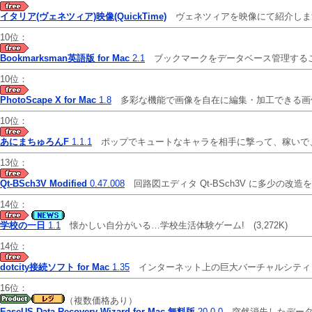
イタリア(ヴェネツィア)映像(QuickTime)
ヴェネツィアを映像にて紹介し
10位：
Bookmarksman英語版 for Mac
2.1
ブックマークをデータベース管理する
10位：
PhotoScape X for Mac
1.8
多彩な機能で画像を自在に編集・加工できる
10位：
あにまちゅろんF
1.1.1
ポップでキュートなキャラを相手に撃って、稼いで
13位：
Qt-BSch3V Modified
0.47.008
回路図エディタ Qt-BSch3V に多少の改造
14位：
学校の一日
1.1
懐かしい自分がいる…学校生活体験ゲーム!
(3,272K)
14位：
dotcity接続ソフト for Mac
1.35
インターネット上の巨大バーチャルシティ「d
16位：
（複数価格あり）
EaseUS Data Recovery Wizard for Mac 無料版
20.0.0
突然消失したデータ