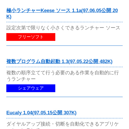
極小ランチャーKeese ソース 1.1a(97.06.05公開 20
K)
設定次第で限りなく小さくできるランチャー ソース
フリーソフト
複数プログラム自動起動 1.3(97.05.22公開 482K)
複数の順序立てて行う必要のある作業を自動的に行
うランチャー
シェアウェア
Eucaly 1.04(97.05.15公開 307K)
ダイヤルアップ接続・切断を自動化できるアプリケ