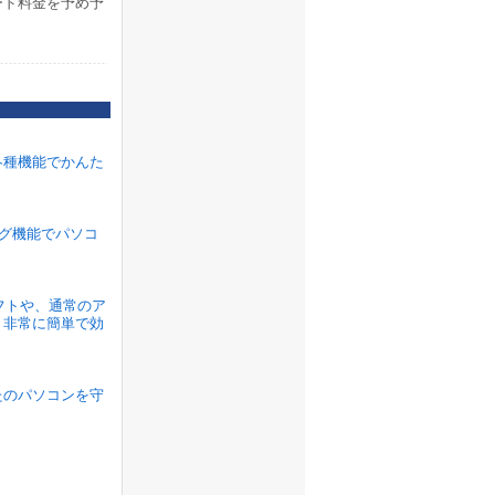
ード料金を予め予
各種機能でかんた
ラグ機能でパソコ
ソフトや、通常のア
、非常に簡単で効
たのパソコンを守