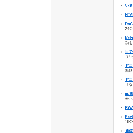
いま
HTA
DoC
24公
Keis
額を算
目で
う! 
ドコモ
無駄
ドコ
リな
au
表示す
RWA
Pack
19公
通信