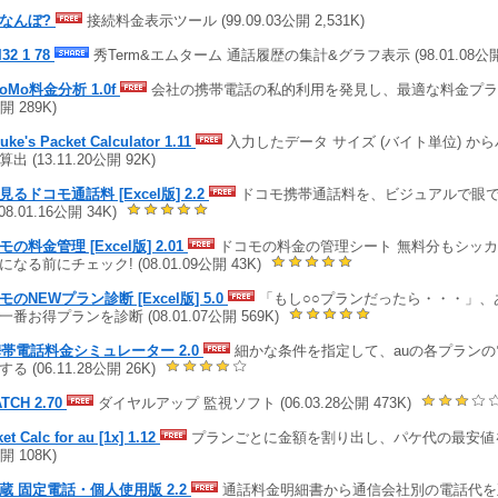
なんぼ?
接続料金表示ツール (99.09.03公開 2,531K)
I32 1 78
秀Term&エムターム 通話履歴の集計&グラフ表示 (98.01.08公開 
oMo料金分析 1.0f
会社の携帯電話の私的利用を発見し、最適な料金プランを提
開 289K)
uke's Packet Calculator 1.11
入力したデータ サイズ (バイト単位) か
出 (13.11.20公開 92K)
見るドコモ通話料 [Excel版] 2.2
ドコモ携帯通話料を、ビジュアルで眼
(08.01.16公開 34K)
の料金管理 [Excel版] 2.01
ドコモの料金の管理シート 無料分もシッカ
になる前にチェック! (08.01.09公開 43K)
モのNEWプラン診断 [Excel版] 5.0
「もし○○プランだったら・・・」、
一番お得プランを診断 (08.01.07公開 569K)
携帯電話料金シミュレーター 2.0
細かな条件を指定して、auの各プラン
る (06.11.28公開 26K)
TCH 2.70
ダイヤルアップ 監視ソフト (06.03.28公開 473K)
et Calc for au [1x] 1.12
プランごとに金額を割り出し、パケ代の最安値を求め
開 108K)
蔵 固定電話・個人使用版 2.2
通話料金明細書から通信会社別の電話代を