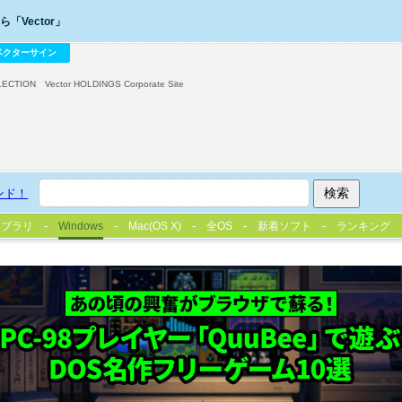
「Vector」
ベクターサイン
LECTION
Vector HOLDINGS Corporate Site
ンド！
イブラリ
Windows
Mac(OS X)
全OS
新着ソフト
ランキング