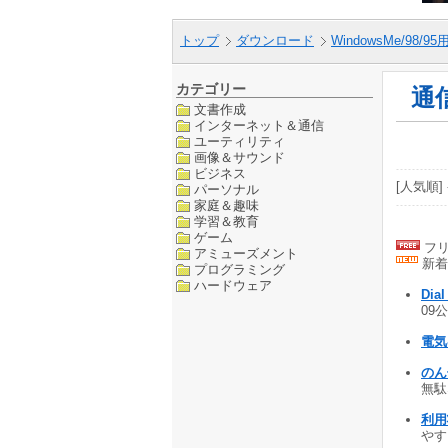
トップ
ダウンロード
WindowsMe/98/9
カテゴリー
通
文書作成
インターネット＆通信
ユーティリティ
画像＆サウンド
ビジネス
[人気順] 
パーソナル
家庭＆趣味
学習＆教育
ゲーム
フリ
アミューズメント
新着
プログラミング
ハードウェア
Dia
09公
電気
のん
無駄な
利用
やすく