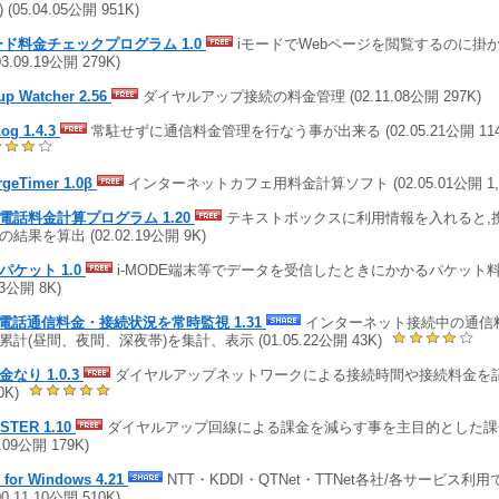
 (05.04.05公開 951K)
ード料金チェックプログラム 1.0
iモードでWebページを閲覧するのに掛
03.09.19公開 279K)
up Watcher 2.56
ダイヤルアップ接続の料金管理 (02.11.08公開 297K)
og 1.4.3
常駐せずに通信料金管理を行なう事が出来る (02.05.21公開 11
rgeTimer 1.0β
インターネットカフェ用料金計算ソフト (02.05.01公開 1,4
電話料金計算プログラム 1.20
テキストボックスに利用情報を入れると,
結果を算出 (02.02.19公開 9K)
パケット 1.0
i-MODE端末等でデータを受信したときにかかるパケット料金
03公開 8K)
T電話通信料金・接続状況を常時監視 1.31
インターネット接続中の通信
累計(昼間、夜間、深夜帯)を集計、表示 (01.05.22公開 43K)
金なり 1.0.3
ダイヤルアップネットワークによる接続時間や接続料金を記録 (0
0K)
STER 1.10
ダイヤルアップ回線による課金を減らす事を主目的とした課金
2.09公開 179K)
l for Windows 4.21
NTT・KDDI・QTNet・TTNet各社/各サービス利
00.11.10公開 510K)