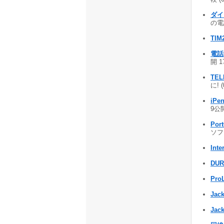
ダイ
の電
TIM
電話
開 1
TEL
に! 
iPen
9公開
Por
ソフト
Inte
DUR
Pro
Jac
Jack