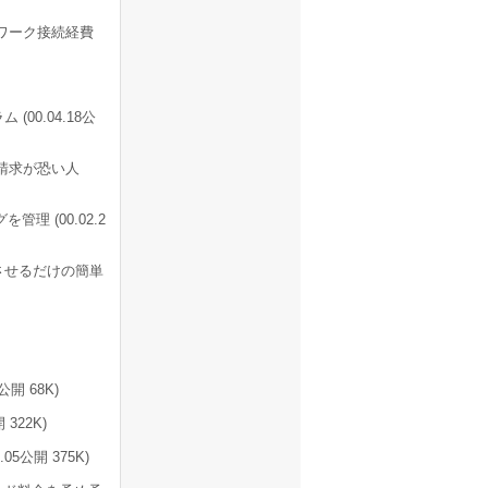
ワーク接続経費
00.04.18公
請求が恐い人
 (00.02.2
させるだけの簡単
開 68K)
 322K)
5公開 375K)