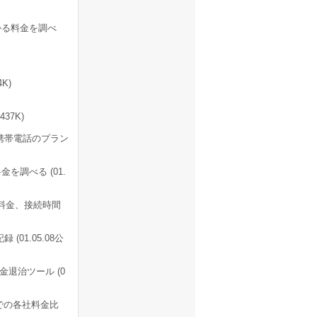
かる料金を調べ
4K)
37K)
携帯電話のプラン
を調べる (01.
料金、接続時間
1.05.08公
退治ツール (0
用での各社料金比