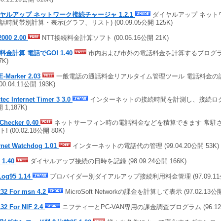
ヤルアップ ネットワーク接続チャージャ 1.2.1
ダイヤルアップ ネット
話時間帯別計算・表示(グラフ、リスト) (00.09.05公開 125K)
2000 2.00
NTT接続料金計算ソフト (00.06.16公開 21K)
料金計算 電話でGO! 1.40
市内および市外の電話料金を計算するプログラム (
7K)
E-Marker 2.03
一般電話の通話料金リアルタイム管理ツール 電話料金の
(00.04.11公開 193K)
tec Internet Timer 3 3.0
インターネットの接続時間を計測し、接続ログを管理
 1,187K)
tChecker 0.40
ネットサーフィン時の電話料金などを積算できます 常駐
! (00.02.18公開 80K)
rnet Watchdog 1.01
インターネットの電話代の管理 (99.04.20公開 53K)
 1.40
ダイヤルアップ接続の日時を記録 (98.09.24公開 166K)
Log95 1.14
プロバイダー別ダイアルアップ接続利用料金管理 (97.09.11公
k32 For msn 4.2
MicroSoft Networkの課金を計算して表示 (97.02.13公開
32 For NIF 2.4
ニフティーとPC-VAN専用の課金調査プログラム (96.12.0