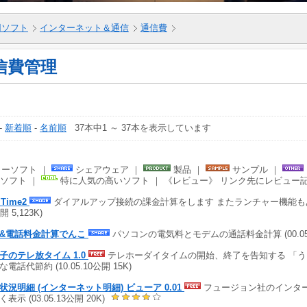
5用ソフト
インターネット＆通信
通信費
信費管理
-
新着順
-
名前順
37本中1 ～ 37本を表示しています
ーソフト ｜
シェアウェア ｜
製品 ｜
サンプル ｜
ソフト ｜
特に人気の高いソフト ｜ 《レビュー》 リンク先にレビュー
l Time2
ダイアルアップ接続の課金計算をします またランチャー機能もありま
開 5,123K)
&電話料金計算でんこ
パソコンの電気料とモデムの通話料金計算 (00.05.19
子のテレ放タイム 1.0
テレホーダイタイムの開始、終了を告知する 「
電話代節約 (10.05.10公開 15K)
状況明細 (インターネット明細) ビューア 0.01
フュージョン社のインタ
表示 (03.05.13公開 20K)