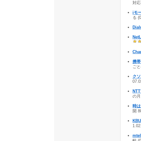
対応)
iモ
る (
Dial
NetL
Cha
携帯
ごとの
クソ
07.
NT
の月
時は
開 8
KBU
1.0
mte
較 (