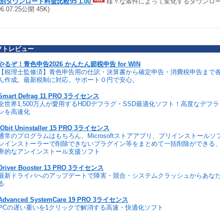
別ダウンロード料金比較95 1.00
様々な条件によって変化するダウンロ
96.07.25公開 45K)
フトレビュー
やるぞ！青色申告2026 かんたん節税申告 for WIN
【税理士監修済】青色申告用の仕訳・決算書から確定申告・消費税申告まで
ん作成。最新税制に対応。サポート０円で安心。
Smart Defrag 11 PRO 3ライセンス
全世界1,500万人が愛用するHDDデフラグ・SSD最適化ソフト！高度なデフ
ンを高速化
IObit Uninstaller 15 PRO 3ライセンス
通常のプログラムはもちろん、Microsoftストアアプリ、プリインストール
ンインストーラーで削除できないプラグイン等をまとめて一括削除ができる
率的なアンインストール支援ソフト
Driver Booster 13 PRO 3ライセンス
最新ドライバへのアップデートで障害・競合・システムクラッシュからあな
る
Advanced SystemCare 19 PRO 3ライセンス
PCの遅い重いを1クリックで解消する高速・快適化ソフト