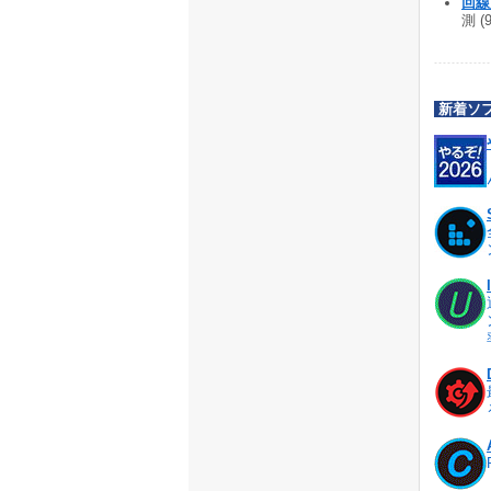
回線
測 (
新着ソ