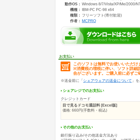
動作OS：
Windows 8/7/Vista/XP/Me/2000/N
プランA プランB お話Big お話L お話M リミ
機種：
IBM-PC PC-98 x64
新プラン(MOVA&FOMA共通):
種類：
フリーソフト(寄付歓迎)
タイプSS、タイプS、タイプM、タイプL、タ
作者：
MCPRO
■活用の例(MOVA旧プラン)
●今は平日18:55。A君に電話しようと思った、
19:00を過ぎると通話料が安くなるんだよ、あと
さて、どのくらいお得なのか?グラフでチェック
お支払い
●長電話が多いので、現在の【プランA】から
このソフトは無料でお使いいただけ
けど、通話料って、どのくらい違うのか?2つの
※消費税の増税に伴い、ソフト詳細
合がございます。ご購入前に必ずご
・・・その他の詳細は作者のページ(サイト)で
※送金前に「
シェアウェアの送金について
」を
シェアレジでのお支払い
クレジットカード
目で見るドコモ通話料 [Excel版]
価格: 660円(手数料・税込)
その他のお支払い
銀行振り込み/その他送金方法あり