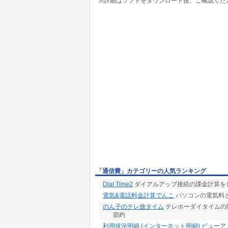
※詳細はソフトをダウンロード後、ご確認くだ
「通信費」カテゴリーの人気ランキング
Dial Time2
ダイアルアップ接続の課金計算を
電気&電話料金計算でんこ
パソコンの電気料
のん子のテレ放タイム
テレホーダイタイムの
節約
利用状況明細 (インターネット明細) ビューア