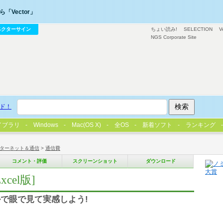
「Vector」
ベクターサイン
ちょい読み!
SELECTION
V
NGS Corporate Site
ド！
イブラリ
Windows
Mac(OS X)
全OS
新着ソフト
ランキング
ターネット＆通信
>
通信費
コメント・評価
スクリーンショット
ダウンロード
cel版]
で眼で見て実感しよう!