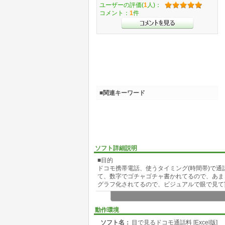
ユーザーの評価(
1
人)：
コメント：
1
件
■関連キーワード
ソフト詳細説明
■目的
ドコモ携帯電話、使うタイミング(時間帯)で
て、数字でゴチャゴチャ書かれてるので、あま
グラフ化されてるので、ビジュアルで眼で見て
■対応プラン
FOMAの旧プランには未対応。
動作環境
ソフト名：
目で見るドコモ通話料 [Excel版]
MOVAの旧プラン: