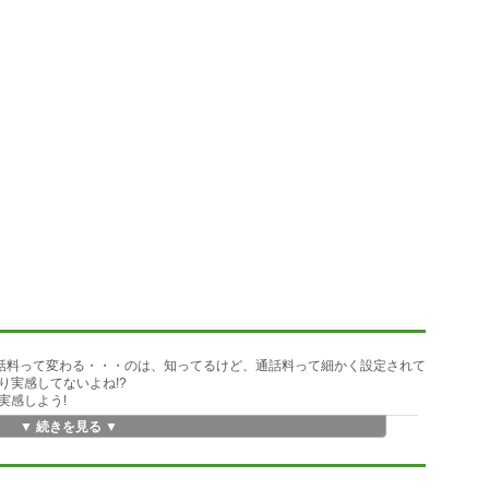
通話料って変わる・・・のは、知ってるけど、通話料って細かく設定されて
り実感してないよね!?
実感しよう!
▼ 続きを見る ▼