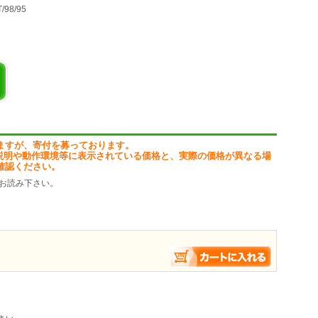
T/98/95
ットプラス 長得 ビジネス
イプLL、ファミリーワイド、タイムリミット
ちょっと待って!
5分待とう!
!
、【長得プラン】に変更しようかな?
ますが、寄付を募っております。
グラフをチェック!
説明や動作環境等に表示されている価格と、実際の価格が異なる場
確認ください。
紹介しています。
お読み下さい。