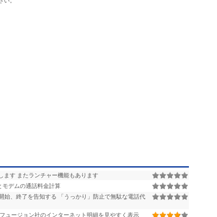
さい。
します またランチャー機能もあります
とモデムの通話料金計算
開始、終了を告知する 「うっかり」防止で無駄な電話代
フュージョン社のインターネット明細を見やすく表示