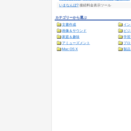
いまなんぼ?
接続料金表示ツール
カテゴリーから選ぶ
文書作成
イン
画像＆サウンド
ビジ
家庭＆趣味
学習
アミューズメント
プロ
Mac OS X
製品