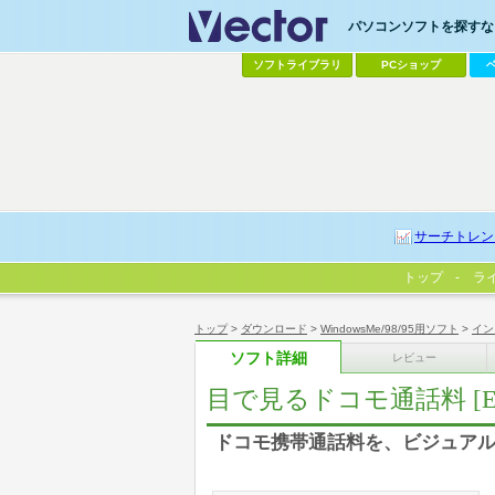
パソコンソフトを探すなら
ソフトライブラリ
PCショップ
サーチトレン
トップ
ラ
トップ
>
ダウンロード
>
WindowsMe/98/95用ソフト
>
イン
ソフト詳細
レビュー
目で見るドコモ通話料 [Ex
ドコモ携帯通話料を、ビジュアル