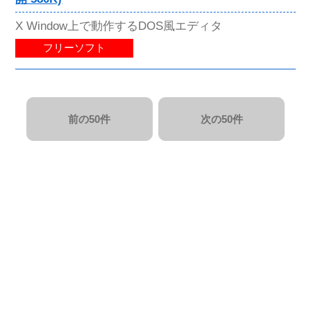
X Window上で動作するDOS風エディタ
フリーソフト
前の50件
次の50件