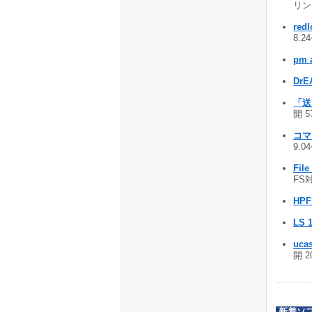
リンク
redl
8.2
pm 
DrE
「送る
開 5
コマ
9.0
Fil
FS対
HPF
LS 
uca
開 2
新着ソ