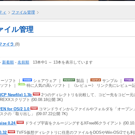
ティ
ファイル管理
ァイル管理
ファイラ
(8)
-
新着順
-
名前順
13本中1 ～ 13本を表示しています
ーソフト ｜
シェアウェア ｜
製品 ｜
サンプル ｜
ソフト ｜
特に人気の高いソフト ｜ 《レビュー》 リンク先にレビュー
(CP Newfile) 1.3b
2つのディレクトリを比較して、コピー先をコピー元
EXXスクリプト (00.08.18公開 3K)
EN for OS/2 1.0
コマンドラインからファイルやフォルダを「オープン
スクの「取り出し」 (09.07.22公開 7K)
uise 0.24
ドライブ宇宙をクルージングするXFree86クライアント (00.10.0
0.32
TVFS仮想ディレクトリに任意のファイルをDOSやWin-OS/2でも