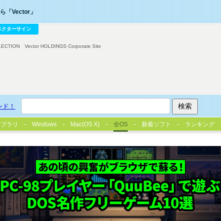
「Vector」
ベクターサイン
LECTION
Vector HOLDINGS Corporate Site
ンド！
イブラリ
Windows
Mac(OS X)
全OS
新着ソフト
ランキング