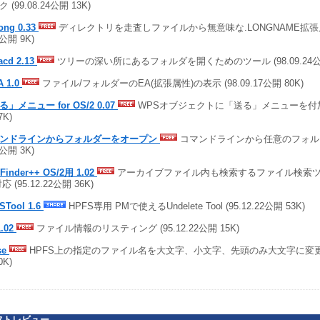
 (99.08.24公開 13K)
ong 0.33
ディレクトリを走査しファイルから無意味な.LONGNAME拡張属性
4公開 9K)
acd 2.13
ツリーの深い所にあるフォルダを開くためのツール (98.09.24公開
A 1.0
ファイル/フォルダーのEA(拡張属性)の表示 (98.09.17公開 80K)
」メニュー for OS/2 0.07
WPSオブジェクトに「送る」メニューを付加 (9
7K)
ンドラインからフォルダーをオープン
コマンドラインから任意のフォルダー
4公開 3K)
e Finder++ OS/2用 1.02
アーカイブファイル内も検索するファイル検索ツール
応 (95.12.22公開 36K)
STool 1.6
HPFS専用 PMで使えるUndelete Tool (95.12.22公開 53K)
1.02
ファイル情報のリスティング (95.12.22公開 15K)
se
HPFS上の指定のファイル名を大文字、小文字、先頭のみ大文字に変更 (95
0K)
フトレビュー