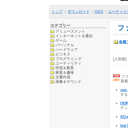
トップ
ダウンロード
OS/2
ユーティリ
カテゴリー
フ
アミューズメント
インターネット＆通信
ゲーム
各種
パーソナル
ハードウェア
ビジネス
プログラミング
[人気順] 
ユーティリティ
学習＆教育
家庭＆趣味
フリ
文書作成
新着
画像＆サウンド
cpn 
するR
OOP
ディ
XCr
lnd 