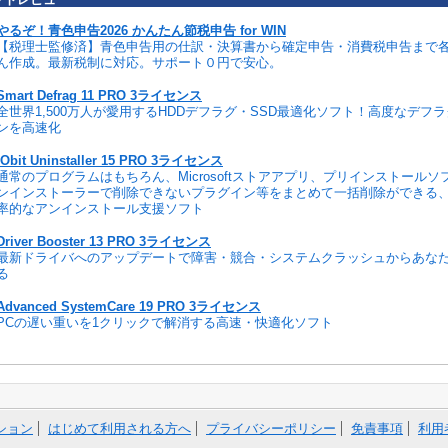
やるぞ！青色申告2026 かんたん節税申告 for WIN
【税理士監修済】青色申告用の仕訳・決算書から確定申告・消費税申告まで
ん作成。最新税制に対応。サポート０円で安心。
Smart Defrag 11 PRO 3ライセンス
全世界1,500万人が愛用するHDDデフラグ・SSD最適化ソフト！高度なデフ
ンを高速化
IObit Uninstaller 15 PRO 3ライセンス
通常のプログラムはもちろん、Microsoftストアアプリ、プリインストール
ンインストーラーで削除できないプラグイン等をまとめて一括削除ができる
率的なアンインストール支援ソフト
Driver Booster 13 PRO 3ライセンス
最新ドライバへのアップデートで障害・競合・システムクラッシュからあな
る
Advanced SystemCare 19 PRO 3ライセンス
PCの遅い重いを1クリックで解消する高速・快適化ソフト
ション
はじめて利用される方へ
プライバシーポリシー
免責事項
利用