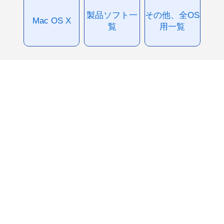
製品ソフト一
その他、全OS
Mac OS X
覧
用一覧