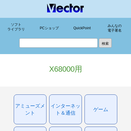
ソフト
みんなの
PCショップ
QuickPoint
ライブラリ
電子署名
X68000用
アミューズメ
インターネッ
ゲーム
ント
ト＆通信