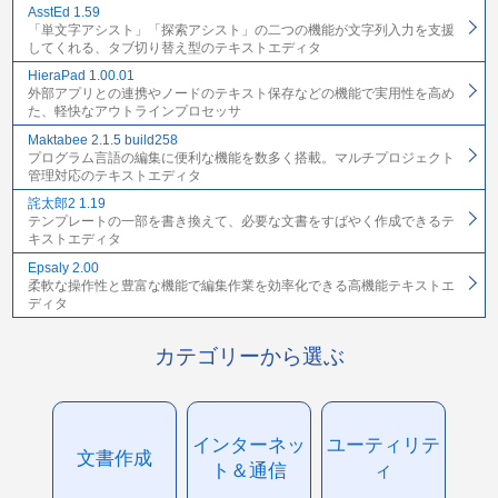
AsstEd 1.59
「単文字アシスト」「探索アシスト」の二つの機能が文字列入力を支援
してくれる、タブ切り替え型のテキストエディタ
HieraPad 1.00.01
外部アプリとの連携やノードのテキスト保存などの機能で実用性を高め
た、軽快なアウトラインプロセッサ
Maktabee 2.1.5 build258
プログラム言語の編集に便利な機能を数多く搭載。マルチプロジェクト
管理対応のテキストエディタ
詫太郎2 1.19
テンプレートの一部を書き換えて、必要な文書をすばやく作成できるテ
キストエディタ
Epsaly 2.00
柔軟な操作性と豊富な機能で編集作業を効率化できる高機能テキストエ
ディタ
カテゴリーから選ぶ
インターネッ
ユーティリテ
文書作成
ト＆通信
ィ