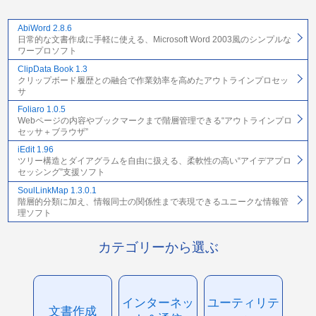
AbiWord 2.8.6
日常的な文書作成に手軽に使える、Microsoft Word 2003風のシンプルな
ワープロソフト
ClipData Book 1.3
クリップボード履歴との融合で作業効率を高めたアウトラインプロセッ
サ
Foliaro 1.0.5
Webページの内容やブックマークまで階層管理できる“アウトラインプロ
セッサ＋ブラウザ”
iEdit 1.96
ツリー構造とダイアグラムを自由に扱える、柔軟性の高い“アイデアプロ
セッシング”支援ソフト
SoulLinkMap 1.3.0.1
階層的分類に加え、情報同士の関係性まで表現できるユニークな情報管
理ソフト
カテゴリーから選ぶ
インターネッ
ユーティリテ
文書作成