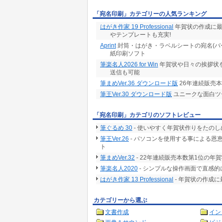
（3）かな連綿、王羲之、かな、行書・標準、
「宛名印刷」カテゴリーの人気ランキング
ブログパーツ作成機能
（1）ブログパーツ生成後設置用タグも生成
はがき作家 19 Professional
年賀状の作成に最
（2）画像形式で保存可能(JPG,PNG)
やテンプレートも充実!
Aprint
封筒・はがき・ラベルシートの宛名(バ
◇アイコン作成
紙印刷ソフト
画像からグロータイプのアイコンを作成できま
機能
筆楽名人2026 for Win
年賀状や日々の挨拶状
（1）ラウンド化、アイコンの表面色変更、縁
送信も可能
（2）表面光沢エフェクトの有無（曲線-iPhon
筆まめVer.36 ダウンロード版
26年連続販売
（3）アイコンの回転、画像の回転
筆王Ver.30 ダウンロード版
ユニークな面白ツ
（4）作業ステージ背景色変更
リフレクト
（1）マージ設定（アイコンとリフレクト効果
「宛名印刷」カテゴリのソフトレビュー
（2）開始透明度指定（リフレクト効果オブジ
（3）長さ指定（リフレクト効果オブジェクト
筆ぐるめ 30
- 使いやすく年賀状作りをたの
（4）ぼかし（リフレクト効果オブジェクトの
筆王Ver.26
- パソコンを使用する事による恩
保存形式
ト
（1）透過型PNG形式
筆まめVer.32
- 22年連続販売本数第1位の年
◇WEB画像検索機能
筆楽名人2020
- シンプルな操作画面で直感
・baidu検索エンジンの画像検索と連携
はがき作家 13 Professional
- 年賀状の作成
mac用は http://www.print-magic.net/ から入手
カテゴリーから選ぶ
文書作成
イン