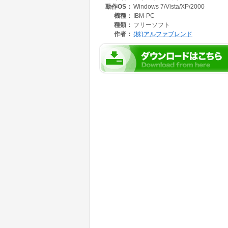
動作OS：
Windows 7/Vista/XP/2000
（3）カテゴリ分類可
（4）敬称設定
機種：
IBM-PC
（5）連名入力
種類：
フリーソフト
（6）郵便番号からの住所入力
作者：
(株)アルファブレンド
（7）複数アカウントでのデータ保存可
宛名印刷
（1）アンチエイリアス、文字フォント選択可
（2）郵便番号、住所、差出人ごとに位置及び
（3）宛名縦書き、横書き切り替え（リアルタ
（4）連名位置調整
文面デザイン印刷
（1）解像度オプション、スムージングあり
フォント
（1）ユーザーPC内フォントを利用
（2）アンチエイリアス表示
文面デザイン編集
（1）はがき回転（リアルタイムで切替え）
（2）定型文
（3）達筆化
（4）テンプレート
（5）年賀素材（イラスト、背景、縁起物、フ
（6）マイデータインポート
（7）ペイントツール、多角形ツール（グラデ
（8）スタンプ（アルファPNG）
（9）はがき背景色変更（グラデーション対応
達筆化機能
（1）ダイレクト入力
（2）ガイドパネル入力（高精細モード）