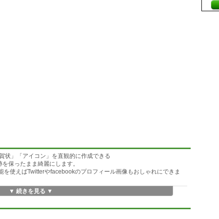
賀状」「アイコン」を直観的に作成できる
跡を保ったまま綺麗にします。
を使えばTwitterやfacebookのプロフィール画像もおしゃれにできま
▼ 続きを見る ▼
ポート可