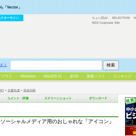
「Vector」
ベクターサイン
ちょい読み!
SELECTION
V
NGS Corporate Site
ド！
イブラリ
Windows
Mac(OS X)
全OS
新着ソフト
ランキング
/NT
>
文書作成
>
宛名印刷
コメント・評価
スクリーンショット
ダウンロード
やソーシャルメディア用のおしゃれな「アイコン」