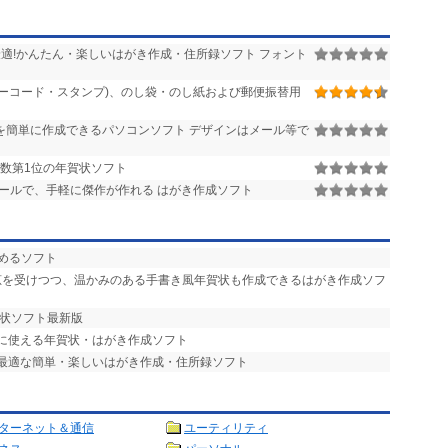
連綿草、フリー書体
適!かんたん・楽しいはがき作成・住所録ソフト フォント
ーコード・スタンプ)、のし袋・のし紙および郵便振替用
す
を簡単に作成できるパソコンソフト デザインはメール等で
幅変更
e風/直線）
本数第1位の年賀状ソフト
ールで、手軽に傑作が作れる はがき作成ソフト
オブジェクト距離）
ェクト開始透明度）
消失ポイント）
しめるソフト
ぼかし程度）
恵を受けつつ、温かみのある手書き風年賀状も作成できるはがき作成ソフ
賀状ソフト最新版
的に使える年賀状・はがき作成ソフト
に最適な簡単・楽しいはがき作成・住所録ソフト
ターネット＆通信
ユーティリティ