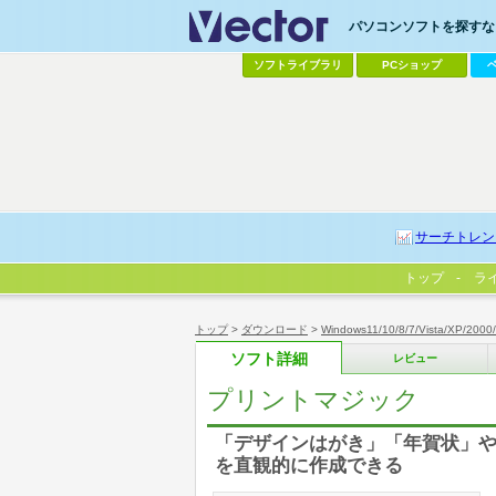
パソコンソフトを探すなら
ソフトライブラリ
PCショップ
サーチトレン
トップ
ラ
トップ
>
ダウンロード
>
Windows11/10/8/7/Vista/XP/2000
ソフト詳細
レビュー
プリントマジック
「デザインはがき」「年賀状」
を直観的に作成できる