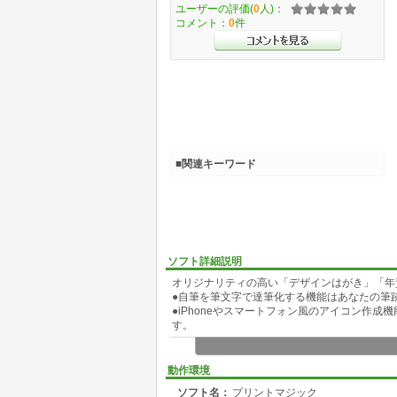
ユーザーの評価(
0
人)：
コメント：
0
件
■関連キーワード
ソフト詳細説明
オリジナリティの高い「デザインはがき」「年
●自筆を筆文字で達筆化する機能はあなたの筆
●iPhoneやスマートフォン風のアイコン作成機能
す。
◇はがき宛名・文面デザイン・印刷
差出人・宛名住所録
動作環境
（1）新規登録
ソフト名：
プリントマジック
（2）CSVまたはvCard形式の住所録からイン