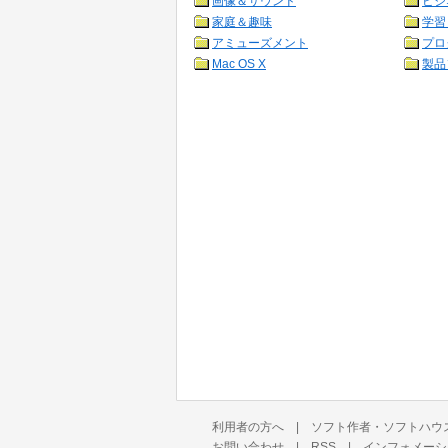
画像＆サウンド
ビジ
家庭＆趣味
学習
アミューズメント
プロ
Mac OS X
製品
利用者の方へ
|
ソフト作者・ソフトハウ
お問い合わせ
|
RSS
|
インフォメーシ