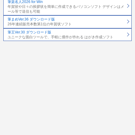
筆楽名人2026 for Win
年賀状や日々の挨拶状を簡単に作成できるパソコンソフト デザインはメ
ール等で送信も可能
筆まめVer.36 ダウンロード版
26年連続販売本数第1位の年賀状ソフト
筆王Ver.30 ダウンロード版
ユニークな面白ツールで、手軽に傑作が作れる はがき作成ソフト