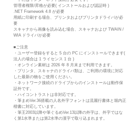
管理者権限/昇格が必要( インストールおよび認証時 )
.NET Framework 4.8 が必要
用紙に印刷する場合、プリンタおよびプリンタドライバが必
要
スキャナから画像を読み込む場合、スキャナおよび TWAIN /
WIA ドライバが必要
■ご注意
・ユーザー登録をすると 5 台の PC にインストールできます(
法人の場合は 1 ライセンス 1 台 )
・オンライン素材は 2026 年 8 月末まで利用できます。
・プリンタ、スキャナのドライバ類は、ご利用の環境に対応
した最新の物をご使用ください。
・ネットワーク接続のドライブからのインストールは動作保
証外です。
・ハイコントラストは非対応です。
・筆まめVer.36搭載の人名外字フォントは流麗行書体と堀内正
楷書に対応しています。
・筆王2003以降や筆ぐるめVer.13以降の外字は、外字ではな
く第1水準または第2水準の漢字で取り込まれます。