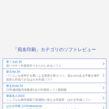
「宛名印刷」カテゴリのソフトレビュー
筆ぐるめ 30
使いやすく年賀状作りをたのしめるソフト
筆王Ver.26
パソコンを使用する事による恩恵を受けつつ、温かみのある手書き風年
賀状も作成できるはがき作成ソフト
筆まめVer.32
22年連続販売本数第1位の年賀状ソフト最新版
筆楽名人2020
シンプルな操作画面で直感的に使える年賀状・はがき作成ソフト
はがき作家 13 Professional