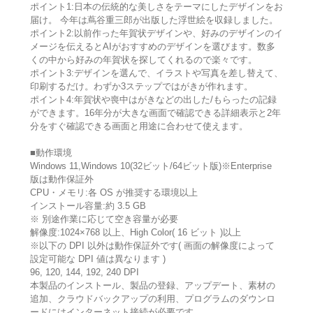
ポイント1:日本の伝統的な美しさをテーマにしたデザインをお
届け。 今年は蔦谷重三郎が出版した浮世絵を収録しました。
ポイント2:以前作った年賀状デザインや、好みのデザインのイ
メージを伝えるとAIがおすすめのデザインを選びます。数多
くの中から好みの年賀状を探してくれるので楽々です。
ポイント3:デザインを選んで、イラストや写真を差し替えて、
印刷するだけ。わずか3ステップではがきが作れます。
ポイント4:年賀状や喪中はがきなどの出した/もらったの記録
ができます。16年分が大きな画面で確認できる詳細表示と2年
分をすぐ確認できる画面と用途に合わせて使えます。
■動作環境
Windows 11,Windows 10(32ビット/64ビット版)※Enterprise
版は動作保証外
CPU・メモリ:各 OS が推奨する環境以上
インストール容量:約 3.5 GB
※ 別途作業に応じて空き容量が必要
解像度:1024×768 以上、High Color( 16 ビット )以上
※以下の DPI 以外は動作保証外です( 画面の解像度によって
設定可能な DPI 値は異なります )
96, 120, 144, 192, 240 DPI
本製品のインストール、製品の登録、アップデート、素材の
追加、クラウドバックアップの利用、プログラムのダウンロ
ードにはインターネット接続が必要です。