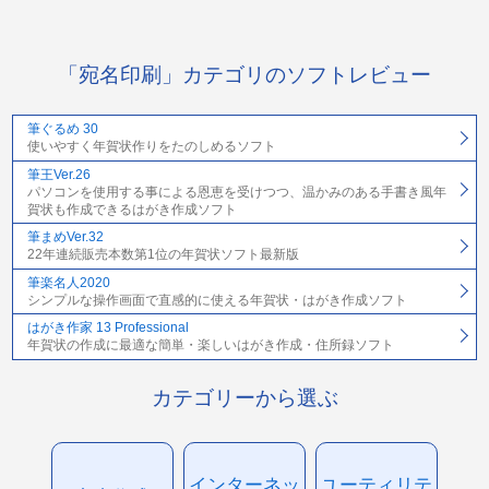
「宛名印刷」カテゴリのソフトレビュー
筆ぐるめ 30
使いやすく年賀状作りをたのしめるソフト
筆王Ver.26
パソコンを使用する事による恩恵を受けつつ、温かみのある手書き風年
賀状も作成できるはがき作成ソフト
筆まめVer.32
22年連続販売本数第1位の年賀状ソフト最新版
筆楽名人2020
シンプルな操作画面で直感的に使える年賀状・はがき作成ソフト
はがき作家 13 Professional
年賀状の作成に最適な簡単・楽しいはがき作成・住所録ソフト
カテゴリーから選ぶ
インターネッ
ユーティリテ