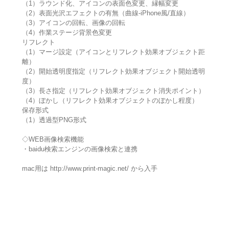
（1）ラウンド化、アイコンの表面色変更、縁幅変更
（2）表面光沢エフェクトの有無（曲線-iPhone風/直線）
（3）アイコンの回転、画像の回転
（4）作業ステージ背景色変更
リフレクト
（1）マージ設定（アイコンとリフレクト効果オブジェクト距
離）
（2）開始透明度指定（リフレクト効果オブジェクト開始透明
度）
（3）長さ指定（リフレクト効果オブジェクト消失ポイント）
（4）ぼかし（リフレクト効果オブジェクトのぼかし程度）
保存形式
（1）透過型PNG形式
◇WEB画像検索機能
・baidu検索エンジンの画像検索と連携
mac用は http://www.print-magic.net/ から入手