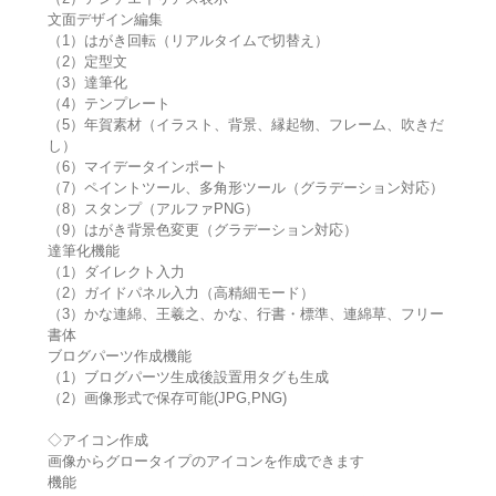
文面デザイン編集
（1）はがき回転（リアルタイムで切替え）
（2）定型文
（3）達筆化
（4）テンプレート
（5）年賀素材（イラスト、背景、縁起物、フレーム、吹きだ
し）
（6）マイデータインポート
（7）ペイントツール、多角形ツール（グラデーション対応）
（8）スタンプ（アルファPNG）
（9）はがき背景色変更（グラデーション対応）
達筆化機能
（1）ダイレクト入力
（2）ガイドパネル入力（高精細モード）
（3）かな連綿、王羲之、かな、行書・標準、連綿草、フリー
書体
ブログパーツ作成機能
（1）ブログパーツ生成後設置用タグも生成
（2）画像形式で保存可能(JPG,PNG)
◇アイコン作成
画像からグロータイプのアイコンを作成できます
機能