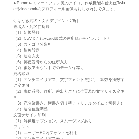
●iPhoneやスマートフォン風のアイコン作成機能を使えばTwitt
erやfacebookのプロフィール画像もおしゃれにできます。
◇はがき宛名・文面デザイン・印刷
差出人・宛名住所録
（1）新規登録
（2）CSVまたはvCard形式の住所録からインポート可
（3）カテゴリ分類可
（4）敬称設定
（5）連名入力
（6）郵便番号からの住所入力
（7）複数アカウントでのデータ保存可
宛名印刷
（1）アンチエイリアス、文字フォント選択可、算数を漢数字
に変更可
（2）郵便番号、住所、差出人ごとに位置及び文字サイズ変更
可
（3）宛名縦書き、横書き切り替え（リアルタイムで切替え）
（4）連名位置調整
文面デザイン印刷
（1）解像度オプション、スムージングあり
フォント
（1）ユーザーPC内フォントを利用
（2）アンチエイリアス表示