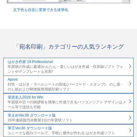
文字色も自在に変更できる達筆化
「宛名印刷」カテゴリーの人気ランキング
はがき作家 19 Professional
年賀状の作成に最適!かんたん・楽しいはがき作成・住所録ソフト フォ
ントやテンプレートも充実!
Aprint
封筒・はがき・ラベルシートの宛名(バーコード・スタンプ)、のし袋・
のし紙および郵便振替用紙印刷ソフト
筆楽名人2026 for Win
年賀状や日々の挨拶状を簡単に作成できるパソコンソフト デザインはメ
ール等で送信も可能
筆まめVer.36 ダウンロード版
26年連続販売本数第1位の年賀状ソフト
筆王Ver.30 ダウンロード版
ユニークな面白ツールで、手軽に傑作が作れる はがき作成ソフト