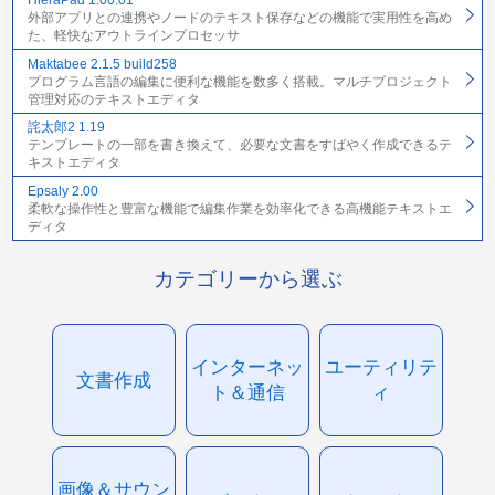
HieraPad 1.00.01
外部アプリとの連携やノードのテキスト保存などの機能で実用性を高め
た、軽快なアウトラインプロセッサ
Maktabee 2.1.5 build258
プログラム言語の編集に便利な機能を数多く搭載。マルチプロジェクト
管理対応のテキストエディタ
詫太郎2 1.19
テンプレートの一部を書き換えて、必要な文書をすばやく作成できるテ
キストエディタ
Epsaly 2.00
柔軟な操作性と豊富な機能で編集作業を効率化できる高機能テキストエ
ディタ
カテゴリーから選ぶ
インターネッ
ユーティリテ
文書作成
ト＆通信
ィ
画像＆サウン