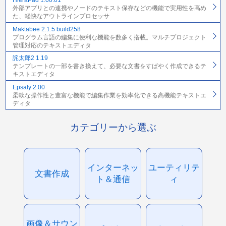
HieraPad 1.00.01
外部アプリとの連携やノードのテキスト保存などの機能で実用性を高め
た、軽快なアウトラインプロセッサ
Maktabee 2.1.5 build258
プログラム言語の編集に便利な機能を数多く搭載。マルチプロジェクト
管理対応のテキストエディタ
詫太郎2 1.19
テンプレートの一部を書き換えて、必要な文書をすばやく作成できるテ
キストエディタ
Epsaly 2.00
柔軟な操作性と豊富な機能で編集作業を効率化できる高機能テキストエ
ディタ
カテゴリーから選ぶ
インターネッ
ユーティリテ
文書作成
ト＆通信
ィ
画像＆サウン