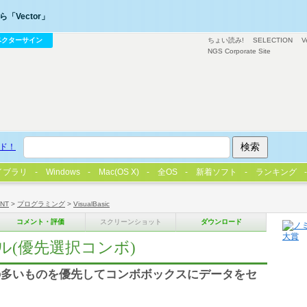
「Vector」
ベクターサイン
ちょい読み!
SELECTION
V
NGS Corporate Site
ド！
イブラリ
Windows
Mac(OS X)
全OS
新着ソフト
ランキング
/NT
>
プログラミング
>
VisualBasic
コメント・評価
スクリーンショット
ダウンロード
ール(優先選択コンボ)
の多いものを優先してコンボボックスにデータをセ