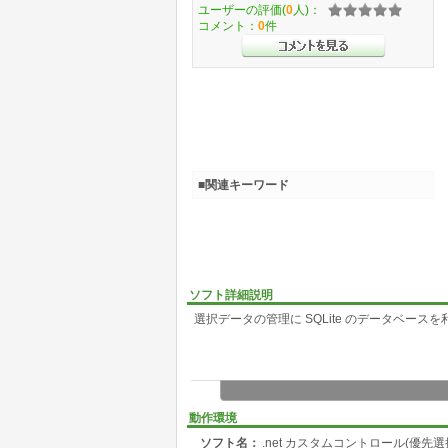
ユーザーの評価(
0
人)：
コメント：
0
件
■関連キーワード
ソフト詳細説明
選択データの管理に SQLite のデータベース
動作環境
ソフト名：
.net カスタムコントロール(優先