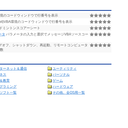
VBA環境のコードウィンドウで行番号を表示
0(64bit)VBA環境のコードウィンドウで行番号を表示
ドミントンスコアーシート
ータ
パラメータの入力と選択でメッセージVBAソースコー
のログオフ、シャットダウン、再起動、リモートコンピュータ
関数
ターネット＆通信
ユーティリティ
ネス
パーソナル
＆教育
ゲーム
グラミング
ハードウェア
ソフト一覧
その他、全OS用一覧