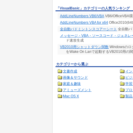
「VisualBasic」カテゴリーの人気ランキング
AddLineNumbers VB6/VBA
VB6/Office
AddLineNumbers VBA for x64
Office201
全自動バドミントンスコアーシート
全自動バ
メッセージ・VBA・ソースコード・ジェネレ
ド速攻生成
VB2010用シャットダウン関数
Windows
をWake On Lanで起動するVB2010用の
カテゴリーから選ぶ
文書作成
イン
画像＆サウンド
ビジ
家庭＆趣味
学習
アミューズメント
プロ
Mac OS X
製品