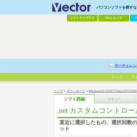
パソコンソフトを探すなら
ソフトライブラリ
PCショップ
サーチトレン
トップ
ラ
トップ
>
ダウンロード
>
Windows11/10/8/7/Vista/XP/2000
ソフト詳細
レビュー
.net カスタムコントロ
直近に選択したもの、選択回数
ット