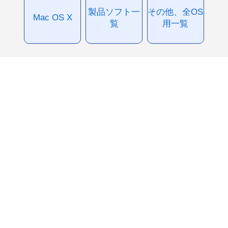
製品ソフト一
その他、全OS
Mac OS X
覧
用一覧