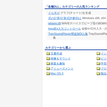
「各種DLL」カテゴリーの人気ランキング
ぐらすけ
グラフ(チャート)を生成
式の計算(計算式評価)DLL
Windows x86, 
wbeep.dll
WAVEデバイスでビープ音のBGM
InputEx入力コントロール
金額や日付入力・計
TraySoundPlayer用追加DLL集
TraySoundP
集
カテゴリーから選ぶ
文書作成
イン
画像＆サウンド
ビジ
家庭＆趣味
学習
アミューズメント
プロ
Mac OS X
製品