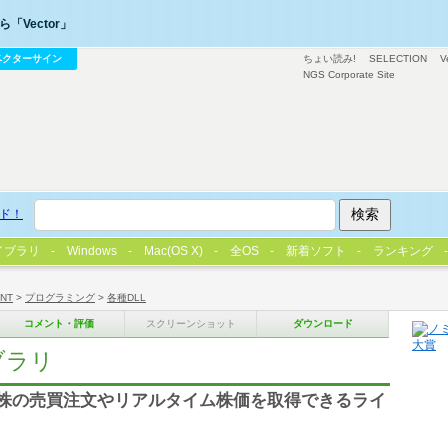
「Vector」
ベクターサイン
ちょい読み!
SELECTION
V
NGS Corporate Site
ド！
イブラリ
Windows
Mac(OS X)
全OS
新着ソフト
ランキング
/NT
>
プログラミング
>
各種DLL
コメント・評価
スクリーンショット
ダウンロード
イブラリ
て株の売買注文やリアルタイム株価を取得できるライ