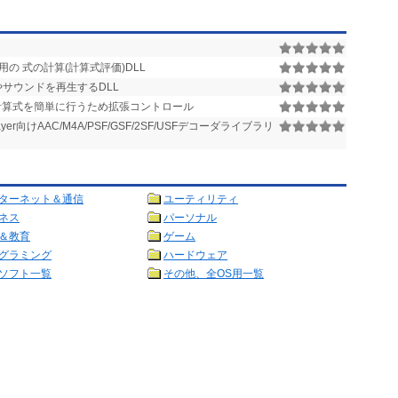
x64 用の 式の計算(計算式評価)DLL
やサウンドを再生するDLL
算式を簡単に行うため拡張コントロール
layer向けAAC/M4A/PSF/GSF/2SF/USFデコーダライブラリ
ターネット＆通信
ユーティリティ
ネス
パーソナル
＆教育
ゲーム
グラミング
ハードウェア
ソフト一覧
その他、全OS用一覧