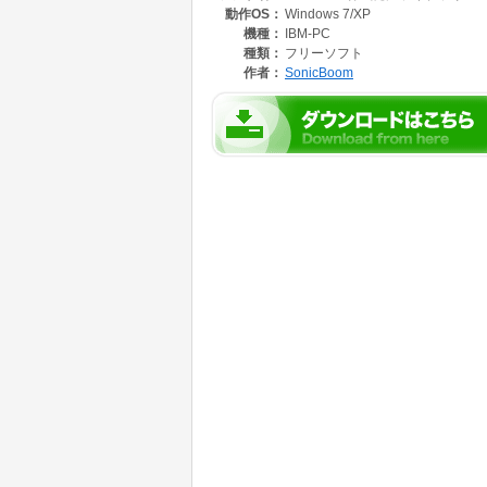
動作OS：
Windows 7/XP
機種：
IBM-PC
種類：
フリーソフト
作者：
SonicBoom