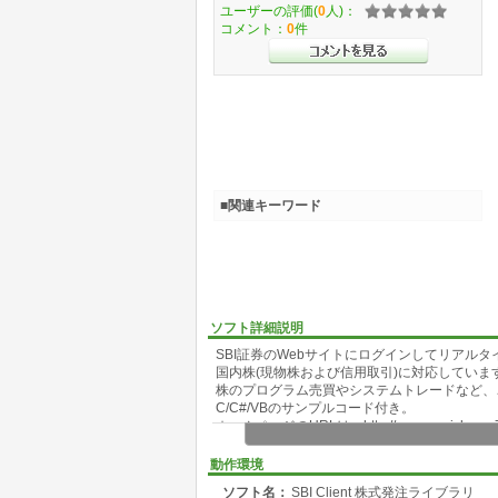
ユーザーの評価(
0
人)：
コメント：
0
件
■関連キーワード
ソフト詳細説明
SBI証券のWebサイトにログインしてリアルタ
国内株(現物株および信用取引)に対応していま
株のプログラム売買やシステムトレードなど、
C/C#/VBのサンプルコード付き。
ホームページのURLは、http://www.sonicboom719
使用する際はSBI証券の口座が必要です。信
動作環境
ソフト名：
SBI Client 株式発注ライブラリ