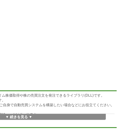
イム株価取得や株の売買注文を発注できるライブラリ(DLL)です。
す。
ご自身で自動売買システムを構築したい場合などにお役立てください。
.com/sbiclient/ です。
▼ 続きを見る ▼
用取引を行う場合は信用取引の口座も必要です。