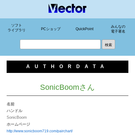
ソフト
みんなの
PCショップ
QuickPoint
ライブラリ
電子署名
AUTHORDATA
SonicBoomさん
名前
ハンドル
SonicBoom
ホームページ
http://www.sonicboom719.com/pairchart/