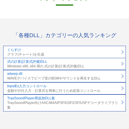
「各種DLL」カテゴリーの人気ランキング
ぐらすけ
グラフ(チャート)を生成
式の計算(計算式評価)DLL
Windows x86, x64 用の 式の計算(計算式評価)DLL
wbeep.dll
WAVEデバイスでビープ音のBGMやサウンドを再生するDLL
InputEx入力コントロール
金額や日付入力・計算式を簡単に行うため拡張コントロール
TraySoundPlayer用追加DLL集
TraySoundPlayer向けAAC/M4A/PSF/GSF/2SF/USFデコーダライブラリ
集