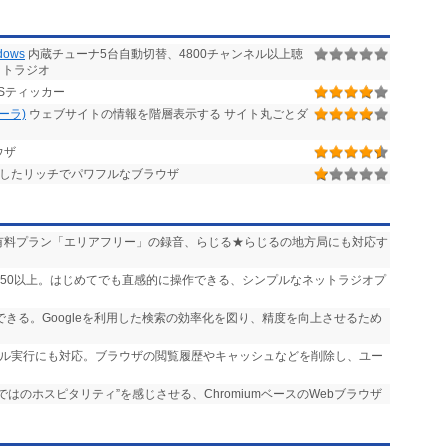
ows
内蔵チューナ5台自動切替、4800チャンネル以上聴
ットラジオ
Sティッカー
ローラ)
ウェブサイトの情報を階層表示する サイト丸ごとダ
ウザ
したリッチでパワフルなブラウザ
送」や有料プラン「エリアフリー」の録音、らじる★らじるの地方局にも対応す
,750以上。はじめてでも直感的に操作できる、シンプルなネットラジオプ
実行できる。Googleを利用した検索の効率化を図り、精度を向上させるため
ール実行にも対応。ブラウザの閲覧履歴やキャッシュなどを削除し、ユー
らではのホスピタリティ”を感じさせる、ChromiumベースのWebブラウザ