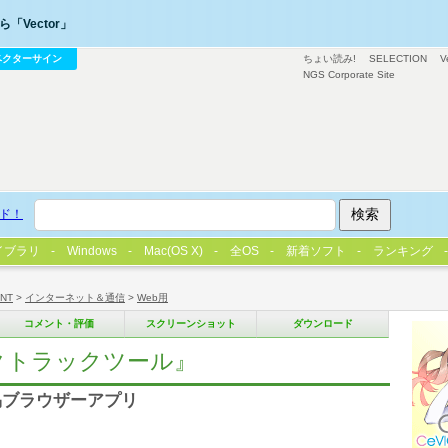
「Vector」
ベクターサイン
ちょい読み!
SELECTION
V
NGS Corporate Site
ド！
イブラリ
Windows
Mac(OS X)
全OS
新着ソフト
ランキング
/NT
>
インターネット＆通信
>
Web用
コメント・評価
スクリーンショット
ダウンロード
ンクトラックツール』
易ブラウザーアプリ