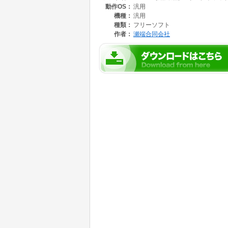
動作OS：
汎用
タンで切り替えることができます。そしてリン
認しながら次々にたどって行くことができます
機種：
汎用
さらに、アプリ一番右上の#ボタンをクリック
種類：
フリーソフト
を参照しながら、サイト内を行ったり戻ったり
作者：
瀬端合同会社
解することができます。
したがって、地図を表示しながらリンクをたど
雑さを避けるため、デフォルトでは表示しない
詳細は、以下をご参照ください。
ホームページ:
http://www.linktracktool.com/
機能と使用方法:
http://www.linktracktool.com/direction/index.htm