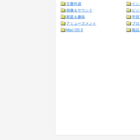
文書作成
イン
画像＆サウンド
ビジ
家庭＆趣味
学習
アミューズメント
プロ
Mac OS X
製品