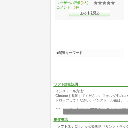
ユーザーの評価(
0
人)：
コメント：
0
件
■関連キーワード
ソフト詳細説明
インストール方法:
Chromeを起動してください。フォルダ中の.c
ドロップしてください。インストール後は、一
リンクトラックツール(無料)は、Webページ
ページの内容を理解することを目的としていま
がりやサイトの全体像を把握すること、つまり
動作環境
ソフト名：
Chrome拡張機能 『リンクトラ
アプリにはWebページ内のリンク一覧とWe