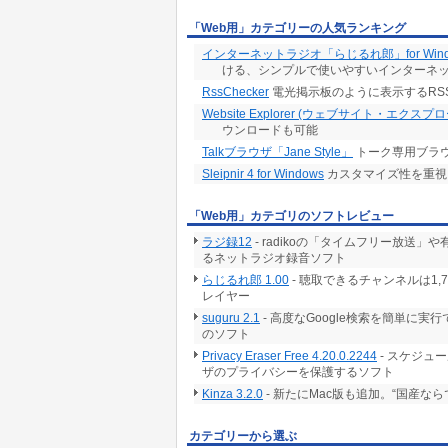
「Web用」カテゴリーの人気ランキング
インターネットラジオ「らじるれ郎」for Wind
ける、シンプルで使いやすいインターネ
RssChecker
電光掲示板のように表示するRS
Website Explorer (ウェブサイト・エクスプ
ウンロードも可能
Talkブラウザ「Jane Style」
トーク専用ブラ
Sleipnir 4 for Windows
カスタマイズ性を重視
「Web用」カテゴリのソフトレビュー
ラジ録12
- radikoの「タイムフリー放
るネットラジオ録音ソフト
らじるれ郎 1.00
- 聴取できるチャンネルは1
レイヤー
suguru 2.1
- 高度なGoogle検索を簡単に
のソフト
Privacy Eraser Free 4.20.0.2244
- スケジュ
ザのプライバシーを保護するソフト
Kinza 3.2.0
- 新たにMac版も追加。“国産な
カテゴリーから選ぶ