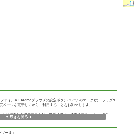
rxファイルをChromeブラウザの設定ボタン(スパナのマーク)にドラッグ&
度ページを更新してからご利用することをお勧めします。
内から呼び出せる簡易ブラウザーアプリです。通常のブラウザは、各Web
▼ 続きを見る ▼
す。このwebアプリは、地図を見ながらリンクをたどり、ページ間の繋
Webの内容を広範囲に素早く探索することを目的としています。
ックツール』
bページ内の文章の要約が表示されます。リンクと文章は、アプリ上部のボ