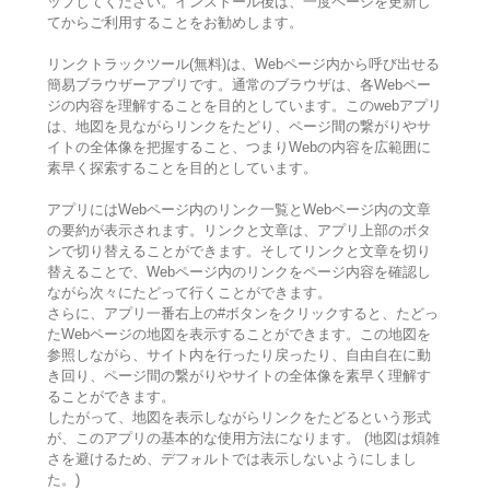
ップしてください。インストール後は、一度ページを更新し
てからご利用することをお勧めします。
リンクトラックツール(無料)は、Webページ内から呼び出せる
簡易ブラウザーアプリです。通常のブラウザは、各Webペー
ジの内容を理解することを目的としています。このwebアプリ
は、地図を見ながらリンクをたどり、ページ間の繋がりやサ
イトの全体像を把握すること、つまりWebの内容を広範囲に
素早く探索することを目的としています。
アプリにはWebページ内のリンク一覧とWebページ内の文章
の要約が表示されます。リンクと文章は、アプリ上部のボタ
ンで切り替えることができます。そしてリンクと文章を切り
替えることで、Webページ内のリンクをページ内容を確認し
ながら次々にたどって行くことができます。
さらに、アプリ一番右上の#ボタンをクリックすると、たどっ
たWebページの地図を表示することができます。この地図を
参照しながら、サイト内を行ったり戻ったり、自由自在に動
き回り、ページ間の繋がりやサイトの全体像を素早く理解す
ることができます。
したがって、地図を表示しながらリンクをたどるという形式
が、このアプリの基本的な使用方法になります。 (地図は煩雑
さを避けるため、デフォルトでは表示しないようにしまし
た。)