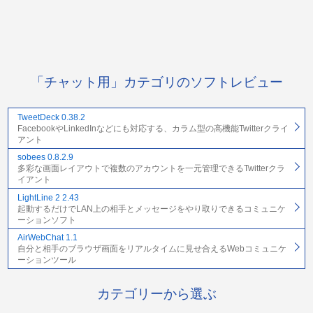
「チャット用」カテゴリのソフトレビュー
TweetDeck 0.38.2
FacebookやLinkedInなどにも対応する、カラム型の高機能Twitterクライ
アント
sobees 0.8.2.9
多彩な画面レイアウトで複数のアカウントを一元管理できるTwitterクラ
イアント
LightLine 2 2.43
起動するだけでLAN上の相手とメッセージをやり取りできるコミュニケ
ーションソフト
AirWebChat 1.1
自分と相手のブラウザ画面をリアルタイムに見せ合えるWebコミュニケ
ーションツール
カテゴリーから選ぶ