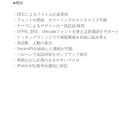
■機能
・DCCによるファイルの送受信
・フォントや壁紙、カラーリングのカスタマイズ可能
・テーマによるデザインの一括読込/保存
・UTF8に対応、Unicodeフォントを使えば多国語をサポート
・ドッキングウィンドウで画面構成を自由に組み替え
・未読数、人数の表示
・Socks4/5を経由した接続が可能
・バルーンで会話内容をポップアップ表示
・簡易ながら応用のききやすいマクロ
・IPv6やSSL暗号化通信に対応