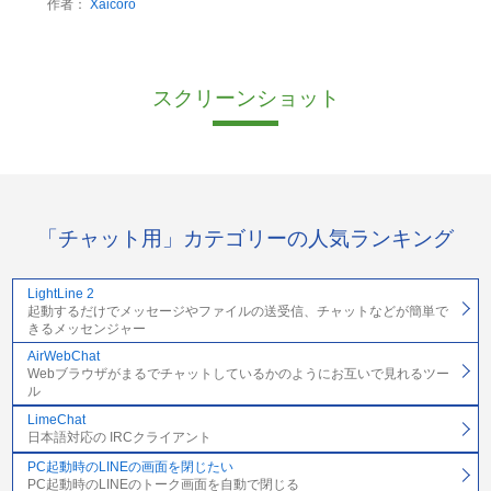
作者：
Xaicoro
スクリーンショット
「チャット用」カテゴリーの人気ランキング
LightLine 2
起動するだけでメッセージやファイルの送受信、チャットなどが簡単で
きるメッセンジャー
AirWebChat
Webブラウザがまるでチャットしているかのようにお互いで見れるツー
ル
LimeChat
日本語対応の IRCクライアント
PC起動時のLINEの画面を閉じたい
PC起動時のLINEのトーク画面を自動で閉じる