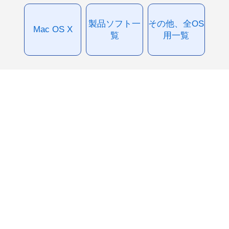
製品ソフト一
その他、全OS
Mac OS X
覧
用一覧