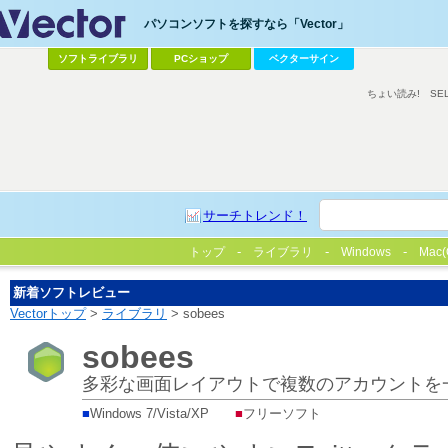
パソコンソフトを探すなら「Vector」
ソフトライブラリ
PCショップ
ベクターサイン
ちょい読み!
SE
サーチトレンド！
トップ
ライブラリ
Windows
Mac(
新着ソフトレビュー
Vectorトップ
>
ライブラリ
> sobees
sobees
多彩な画面レイアウトで複数のアカウントを一元
■
Windows 7/Vista/XP
■
フリーソフト