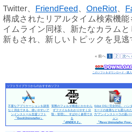
Twitter、
FriendFeed
、
OneRiot
、
F
構成されたリアルタイム検索機能
イムライン同様、新たなカラムと
新もされ、新しいトピックを見逃
« 前へ
1
2
次へ 
このソフトをダウンロード・購
ソフトライブラリからのおすすめソフト
不要なアプリケーションを跡形
実際のフォルダ構造にかかわら
64bit OSに完全対応。ハン
なく消去できる、使いやすいア
ずファイルをわかりやすく分
モードの改善なども図られた
ンインストール支援ソフト
類・管理し、すばやく参照でき
力”アンインストーラの新バ
「GeekUninstaller」
る
ョン
「dINDEX.2」
「Revo Uninstaller Fre