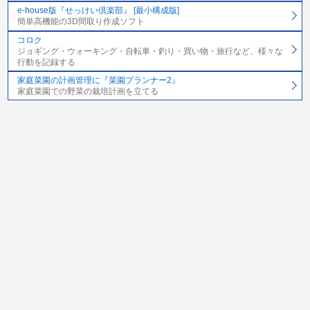
e-house版『せっけい倶楽部』 [最小構成版]
簡単高機能の3D間取り作成ソフト
コロク
ジョギング・ウォーキング・自転車・釣り・買い物・旅行など、様々な
行動を記録する
家庭菜園の計画管理に『菜園プランナー2』
家庭菜園での野菜の栽培計画を立てる