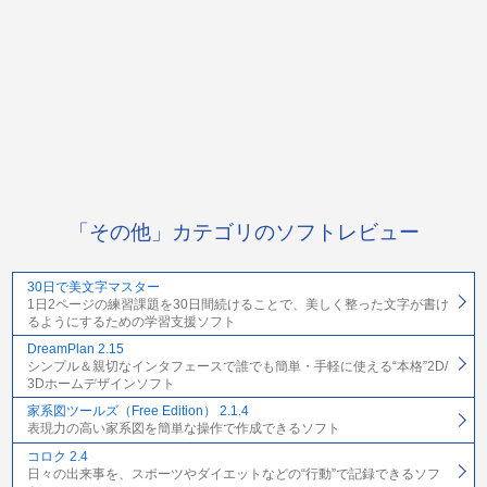
「その他」カテゴリのソフトレビュー
30日で美文字マスター
1日2ページの練習課題を30日間続けることで、美しく整った文字が書け
るようにするための学習支援ソフト
DreamPlan 2.15
シンプル＆親切なインタフェースで誰でも簡単・手軽に使える“本格”2D/
3Dホームデザインソフト
家系図ツールズ（Free Edition） 2.1.4
表現力の高い家系図を簡単な操作で作成できるソフト
コロク 2.4
日々の出来事を、スポーツやダイエットなどの“行動”で記録できるソフ