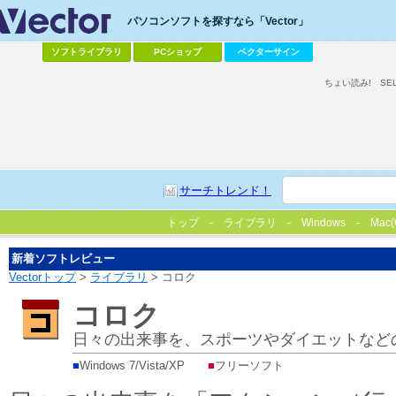
パソコンソフトを探すなら「Vector」
ソフトライブラリ
PCショップ
ベクターサイン
ちょい読み!
SE
サーチトレンド！
トップ
ライブラリ
Windows
Mac(
新着ソフトレビュー
Vectorトップ
>
ライブラリ
> コロク
コロク
日々の出来事を、スポーツやダイエットなどの
■
Windows 7/Vista/XP
■
フリーソフト