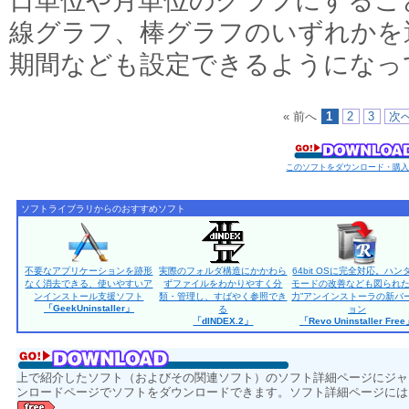
日単位や月単位のグラフにするこ
線グラフ、棒グラフのいずれかを
期間なども設定できるようになっ
« 前へ
1
2
3
次へ
このソフトをダウンロード・購
ソフトライブラリからのおすすめソフト
不要なアプリケーションを跡形
実際のフォルダ構造にかかわら
64bit OSに完全対応。ハン
なく消去できる、使いやすいア
ずファイルをわかりやすく分
モードの改善なども図られた
ンインストール支援ソフト
類・管理し、すばやく参照でき
力”アンインストーラの新バ
「GeekUninstaller」
る
ョン
「dINDEX.2」
「Revo Uninstaller Fre
上で紹介したソフト（およびその関連ソフト）のソフト詳細ページにジャ
ンロードページでソフトをダウンロードできます。ソフト詳細ページには