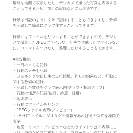
場所を地図で表示したり、デジカメで撮った写真を表示する
こともできるため、旅行の記録などにも最適です。
行動は日記のように文章で記録することもできますし、数値
を記録して簡単にグラフ化することもできます。
行動にはファイルをリンクすることができますので、デジカ
メで撮影したJPEGファイルや、仕事で作成したファイルなど
に、コメントをつけたり、整理したりすることもできます。
■主な機能
・一日のメモを記録
・行動のメモを記録
・ジョギングや自転車の走行距離、釣りの釣果など、行動に
関する数値の記録
・記録した数値をグラフ表示(棒グラフ・折線グラフ)
・行動の場所を記録(住所、緯度・経度)
・地図表示
・行動にファイルをリンク
・JPEGファイル表示(プレビュー)
・JPEGファイルにジオタグの情報があればその位置を地図で
表示
・地図・リンク・プレビューなどのウインドウは非表示にし
たり、自由な位置に移動したり、フローティングにしたりす