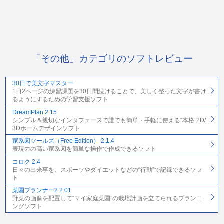
「その他」カテゴリのソフトレビュー
30日で美文字マスター
1日2ページの練習課題を30日間続けることで、美しく整った文字が書け
るようにするための学習支援ソフト
DreamPlan 2.15
シンプル＆親切なインタフェースで誰でも簡単・手軽に使える“本格”2D/
3Dホームデザインソフト
家系図ツールズ（Free Edition） 2.1.4
表現力の高い家系図を簡単な操作で作成できるソフト
コロク 2.4
日々の出来事を、スポーツやダイエットなどの“行動”で記録できるソフ
ト
菜園プランナー2 2.01
野菜の画像を配置して“マイ家庭菜園”の栽培計画を立てられるプランニ
ングソフト