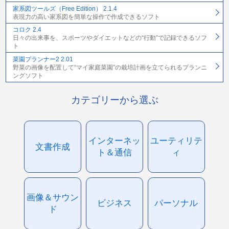
家系図ツールズ（Free Edition） 2.1.4
表現力の高い家系図を簡単な操作で作成できるソフト
コロク 2.4
日々の出来事を、スポーツやダイエットなどの“行動”で記録できるソフ
ト
菜園プランナー2 2.01
野菜の画像を配置して“マイ家庭菜園”の栽培計画を立てられるプランニ
ングソフト
カテゴリーから選ぶ
インターネッ
ユーティリテ
文書作成
ト＆通信
ィ
画像＆サウン
ビジネス
パーソナル
ド