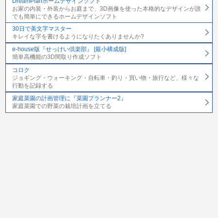
DreamPlanホームデザインソフト
お家の内装・外装からお庭まで、3D画像を使った本格的なデザインが誰
でも簡単にできるホームデザインソフト
30日で美文字マスター
キレイな字を書けるようになりたくありませんか?
e-house版『せっけい倶楽部』 [最小構成版]
簡単高機能の3D間取り作成ソフト
コロク
ジョギング・ウォーキング・自転車・釣り・買い物・旅行など、様々な
行動を記録する
家庭菜園の計画管理に『菜園プランナー2』
家庭菜園での野菜の栽培計画を立てる