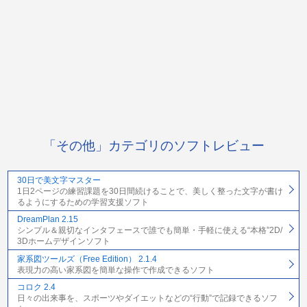
「その他」カテゴリのソフトレビュー
30日で美文字マスター
1日2ページの練習課題を30日間続けることで、美しく整った文字が書け
るようにするための学習支援ソフト
DreamPlan 2.15
シンプル＆親切なインタフェースで誰でも簡単・手軽に使える“本格”2D/
3Dホームデザインソフト
家系図ツールズ（Free Edition） 2.1.4
表現力の高い家系図を簡単な操作で作成できるソフト
コロク 2.4
日々の出来事を、スポーツやダイエットなどの“行動”で記録できるソフ