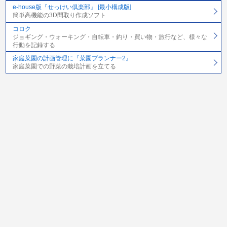
e-house版『せっけい倶楽部』 [最小構成版]
簡単高機能の3D間取り作成ソフト
コロク
ジョギング・ウォーキング・自転車・釣り・買い物・旅行など、様々な
行動を記録する
家庭菜園の計画管理に『菜園プランナー2』
家庭菜園での野菜の栽培計画を立てる