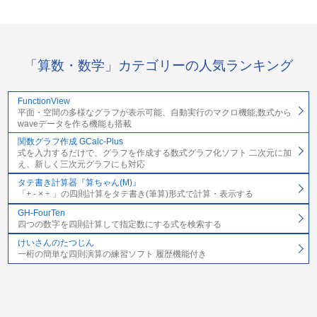
「算数・数学」カテゴリーの人気ランキング
FunctionView
平面・空間の多様なグラフが表示可能、自動実行のマクロ機能,数式から
waveデータを作る機能も搭載
関数グラフ作成 GCalc-Plus
式を入力するだけで、グラフを作成する数式グラフ化ソフト 二次元に加
え、新しく三次元グラフにも対応
タテ書き計算器『算ちゃん(M)』
「+ - × ÷ 」の四則計算をタテ書き(筆算)形式で計算・表示する
GH-FourTen
四つの数字を四則計算して指定数にする式を検索する
けいさんのたつじん
一桁の簡単な四則演算の練習ソフト 履歴機能付き