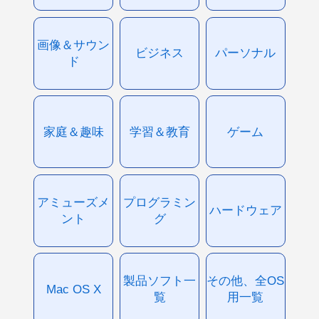
画像＆サウン
ビジネス
パーソナル
ド
家庭＆趣味
学習＆教育
ゲーム
アミューズメ
プログラミン
ハードウェア
ント
グ
製品ソフト一
その他、全OS
Mac OS X
覧
用一覧