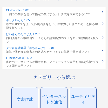
GH-FourTen 1.02
「四つの数字を使って指定の数にする」計算式を検索できるソフト
ボックルくん 1.05
最大100マスを使って四則演算を行い、集中力と計算力の向上を図る学
習支援ソフト
けいさんのたつじん 1.2.01
四則演算の反復練習で、子どもの計算能力の向上を図る算数学習支援ソ
フト
タテ書き計算器『算ちゃん(M)』 2.01
筆算で使われる縦書きの数式がわかりやすい算数学習支援ソフト
FunctionView 5.60c
多数のデモサンプルが用意され、アニメーション表示も可能な関数グラ
フ＆図形表示ソフト
カテゴリーから選ぶ
インターネッ
ユーティリテ
文書作成
ト＆通信
ィ