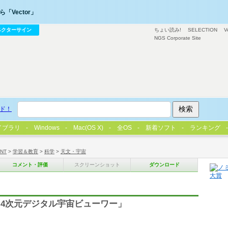
「Vector」
ベクターサイン
ちょい読み!
SELECTION
V
NGS Corporate Site
ド！
イブラリ
Windows
Mac(OS X)
全OS
新着ソフト
ランキング
/NT
>
学習＆教育
>
科学
>
天文・宇宙
コメント・評価
スクリーンショット
ダウンロード
4次元デジタル宇宙ビューワー」