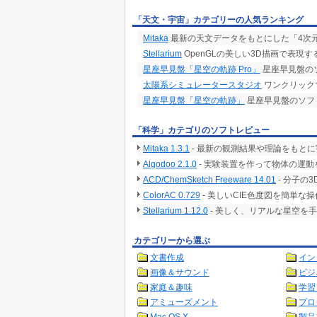
「天文・宇宙」カテゴリーの人気ランキング
Mitaka
最新の天文データをもとにした「4次
Stellarium
OpenGLの美しい3D描画で表現
星座早見盤「星空の軌跡 Pro」
星座早見盤の
太陽系シミュレータースタジオ
ワンクリック
星座早見盤「星空の軌跡」
星座早見盤のソフ
「科学」カテゴリのソフトレビュー
Mitaka 1.3.1
- 最新の観測結果や理論をもとに
Algodoo 2.1.0
- 実験装置を作って物体の運動
ACD/ChemSketch Freeware 14.01
- 分子の
ColorAC 0.729
- 美しいCIE色度図を簡単な
Stellarium 1.12.0
- 美しく、リアルな星空を
カテゴリーから選ぶ
文書作成
イン
画像＆サウンド
ビジ
家庭＆趣味
学習
アミューズメント
プロ