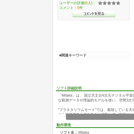
ユーザーの評価(
0
人)：
コメント：
0
件
■関連キーワード
ソフト詳細説明
「Mitaka」は、 国立天文台4次元デジタル
な観測データや理論的モデルを使い、空間3次元
"プラネタリウムモード"では、着陸している天
の大規模構造までを自由に移動して、宇宙のさ
個人のPC上で操作をして楽しむのはもちろん
動作環境
で、立体視で楽しむことができます。さらに、
ソフト名：
Mitaka
ター(魚眼投影)表示も可能です。また、操作