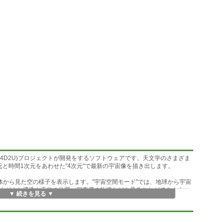
宇宙(4D2U)プロジェクトが開発をするソフトウェアです。天文学のさまざま
と時間1次元をあわせた"4次元"で最新の宇宙像を描き出します。
体から見た空の様子を表示します。"宇宙空間モード"では、地球から宇宙
まざまな構造や天体の位置、探査機の軌道などを見ることができます。
▼ 続きを見る ▼
のこと,立体視対応をしたディスプレイやプロジェクタなどを用いること
プラネタリウムのようなドームスクリーンに投影するためのドームマス
にはキーボード、マウス、ゲームパッドを使用できます。