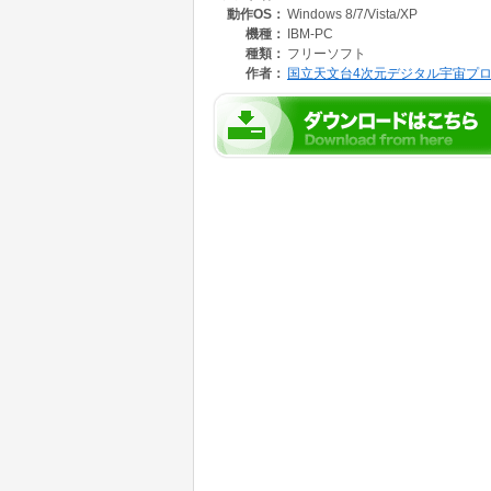
動作OS：
Windows 8/7/Vista/XP
このソフトウェアは国立天文台三鷹キャンパス
機種：
IBM-PC
ウエアとして、現在も開発が続けられています
種類：
フリーソフト
作者：
国立天文台4次元デジタル宇宙プ