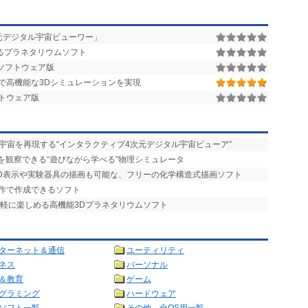
元デジタル宇宙ビューワー」
するプラネタリウムソフト
ソフトウェア版
で高機能な3Dシミュレーションを実現
トウェア版
宇宙を再現する“インタラクティブ4次元デジタル宇宙ビューア”
を観察できる“遊びながら学べる”物理シミュレータ
3D表示や実験器具の描画も可能な、フリーの化学構造式描画ソフト
操作で作成できるソフト
手軽に楽しめる高機能3Dプラネタリウムソフト
ターネット＆通信
ユーティリティ
ネス
パーソナル
＆教育
ゲーム
グラミング
ハードウェア