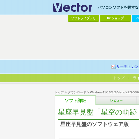
パソコンソフトを探すなら
ソフトライブラリ
PCショップ
サーチトレン
トップ
ラ
トップ
>
ダウンロード
>
Windows11/10/8/7/Vista/XP/2000
ソフト詳細
レビュー
星座早見盤「星空の軌跡 P
星座早見盤のソフトウェア版