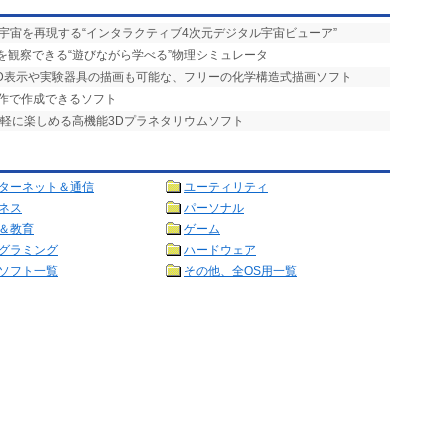
宇宙を再現する“インタラクティブ4次元デジタル宇宙ビューア”
を観察できる“遊びながら学べる”物理シミュレータ
3D表示や実験器具の描画も可能な、フリーの化学構造式描画ソフト
操作で作成できるソフト
手軽に楽しめる高機能3Dプラネタリウムソフト
ターネット＆通信
ユーティリティ
ネス
パーソナル
＆教育
ゲーム
グラミング
ハードウェア
ソフト一覧
その他、全OS用一覧