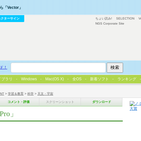
「Vector」
ベクターサイン
ちょい読み!
SELECTION
V
NGS Corporate Site
ド！
イブラリ
Windows
Mac(OS X)
全OS
新着ソフト
ランキング
/NT
>
学習＆教育
>
科学
>
天文・宇宙
コメント・評価
スクリーンショット
ダウンロード
ro」