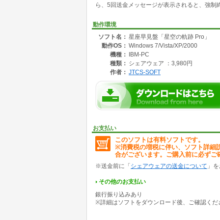
ら、5回送金メッセージが表示されると、強制
動作環境
ソフト名：
星座早見盤「星空の軌跡 Pro」
動作OS：
Windows 7/Vista/XP/2000
機種：
IBM-PC
種類：
シェアウェア ：3,980円
作者：
JTCS-SOFT
お支払い
このソフトは有料ソフトです。
※消費税の増税に伴い、ソフト詳細
合がございます。ご購入前に必ずご
※送金前に「
シェアウェアの送金について
」を
その他のお支払い
銀行振り込みあり
※詳細はソフトをダウンロード後、ご確認くだ