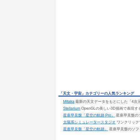
「天文・宇宙」カテゴリーの人気ランキング
Mitaka
最新の天文データをもとにした「4次
Stellarium
OpenGLの美しい3D描画で表現
星座早見盤「星空の軌跡 Pro」
星座早見盤の
太陽系シミュレータースタジオ
ワンクリック
星座早見盤「星空の軌跡」
星座早見盤のソフ