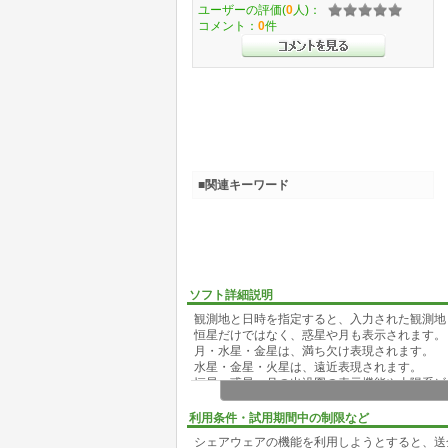
ユーザーの評価(
0
人)：
コメント：
0
件
■関連キーワード
ソフト詳細説明
観測地と日時を指定すると、入力された観測地
恒星だけではなく、惑星や月も表示されます。
月・水星・金星は、満ち欠け表現されます。
水星・金星・火星は、遠近表現されます。
恒星・惑星・月の出没図の表示機能や太陽系ビ
利用条件・試用期間中の制限など
シェアウェアの機能を利用しようとすると、送金を促