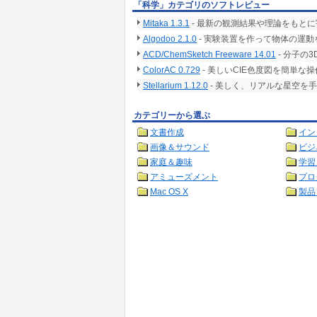
「科学」カテゴリのソフトレビュー
Mitaka 1.3.1
- 最新の観測結果や理論をもとに
Algodoo 2.1.0
- 実験装置を作って物体の運動
ACD/ChemSketch Freeware 14.01
- 分子の
ColorAC 0.729
- 美しいCIE色度図を簡単な
Stellarium 1.12.0
- 美しく、リアルな星空を
カテゴリーから選ぶ
文書作成
イン
画像＆サウンド
ビジ
家庭＆趣味
学習
アミューズメント
プロ
Mac OS X
製品