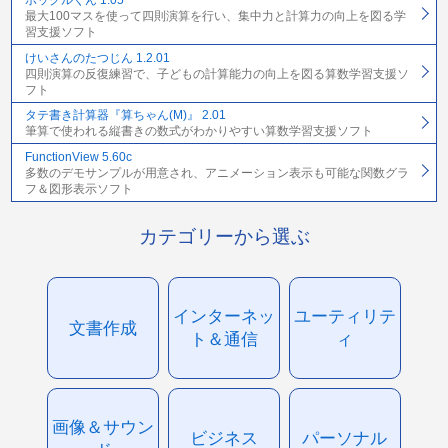
ボックルくん 1.05
最大100マスを使って四則演算を行い、集中力と計算力の向上を図る学
習支援ソフト
けいさんのたつじん 1.2.01
四則演算の反復練習で、子どもの計算能力の向上を図る算数学習支援ソ
フト
タテ書き計算器『算ちゃん(M)』 2.01
筆算で使われる縦書きの数式がわかりやすい算数学習支援ソフト
FunctionView 5.60c
多数のデモサンプルが用意され、アニメーション表示も可能な関数グラ
フ＆図形表示ソフト
カテゴリーから選ぶ
インターネッ
ユーティリテ
文書作成
ト＆通信
ィ
画像＆サウン
ビジネス
パーソナル