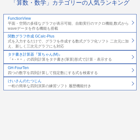
「算数・数学」カテゴリーの人気ランキング
FunctionView
平面・空間の多様なグラフが表示可能、自動実行のマクロ機能,数式から
waveデータを作る機能も搭載
関数グラフ作成 GCalc-Plus
式を入力するだけで、グラフを作成する数式グラフ化ソフト 二次元に加
え、新しく三次元グラフにも対応
タテ書き計算器『算ちゃん(M)』
「+ - × ÷ 」の四則計算をタテ書き(筆算)形式で計算・表示する
GH-FourTen
四つの数字を四則計算して指定数にする式を検索する
けいさんのたつじん
一桁の簡単な四則演算の練習ソフト 履歴機能付き