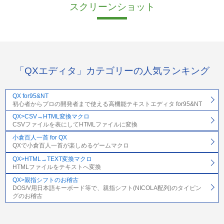
スクリーンショット
「QXエディタ」カテゴリーの人気ランキング
QX for95&NT
初心者からプロの開発者まで使える高機能テキストエディタ for95&NT
QX>CSV→HTML変換マクロ
CSVファイルを表にしてHTMLファイルに変換
小倉百人一首 for QX
QXで小倉百人一首が楽しめるゲームマクロ
QX>HTML→TEXT変換マクロ
HTMLファイルをテキストへ変換
QX>親指シフトのお稽古
DOS/V用日本語キーボード等で、親指シフト(NICOLA配列)のタイピン
グのお稽古