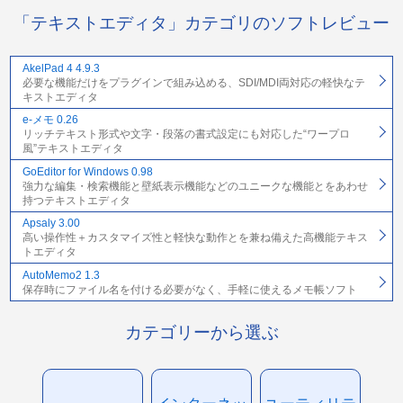
「テキストエディタ」カテゴリのソフトレビュー
AkelPad 4 4.9.3
必要な機能だけをプラグインで組み込める、SDI/MDI両対応の軽快なテ
キストエディタ
e-メモ 0.26
リッチテキスト形式や文字・段落の書式設定にも対応した“ワープロ
風”テキストエディタ
GoEditor for Windows 0.98
強力な編集・検索機能と壁紙表示機能などのユニークな機能とをあわせ
持つテキストエディタ
Apsaly 3.00
高い操作性＋カスタマイズ性と軽快な動作とを兼ね備えた高機能テキス
トエディタ
AutoMemo2 1.3
保存時にファイル名を付ける必要がなく、手軽に使えるメモ帳ソフト
カテゴリーから選ぶ