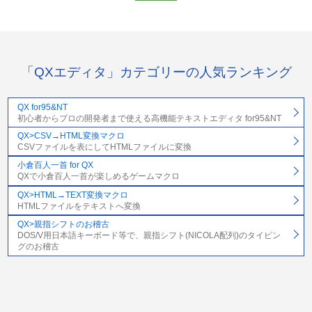
「QXエディタ」カテゴリーの人気ランキング
QX for95&NT
初心者からプロの開発者まで使える高機能テキストエディタ for95&NT
QX>CSV→HTML変換マクロ
CSVファイルを表にしてHTMLファイルに変換
小倉百人一首 for QX
QXで小倉百人一首が楽しめるゲームマクロ
QX>HTML→TEXT変換マクロ
HTMLファイルをテキストへ変換
QX>親指シフトのお稽古
DOS/V用日本語キーボード等で、親指シフト(NICOLA配列)のタイピン
グのお稽古