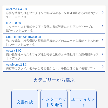
AkelPad 4 4.9.3
必要な機能だけをプラグインで組み込める、SDI/MDI両対応の軽快なテ
キストエディタ
e-メモ 0.26
リッチテキスト形式や文字・段落の書式設定にも対応した“ワープロ
風”テキストエディタ
GoEditor for Windows 0.98
強力な編集・検索機能と壁紙表示機能などのユニークな機能とをあわせ
持つテキストエディタ
Apsaly 3.00
高い操作性＋カスタマイズ性と軽快な動作とを兼ね備えた高機能テキス
トエディタ
AutoMemo2 1.3
保存時にファイル名を付ける必要がなく、手軽に使えるメモ帳ソフト
カテゴリーから選ぶ
インターネッ
ユーティリテ
文書作成
ト＆通信
ィ