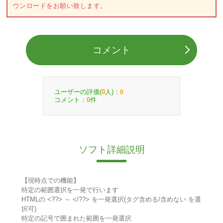
ウンロードをお願い致します。
コメント
ユーザーの評価(
人)：
0
0
コメント：
件
0
ソフト詳細説明
【現時点での機能】
特定の範囲選択を一発で行います
HTMLの <??> ～ </??> を一発選択(タグ含める/含めない を選
択可)
特定の記号で囲まれた範囲を一発選択