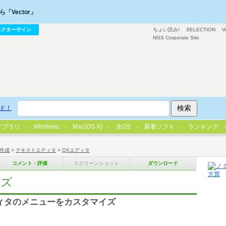
「Vector」
ベクターサイン
ちょい読み!
SELECTION
V
NGS Corporate Site
ド！
イブラリ
Windows
Mac(OS X)
全OS
新着ソフト
ランキング
作成
>
テキストエディタ
>
QXエディタ
コメント・評価
スクリーンショット
ダウンロード
イズ
ィタのメニューをカスタマイズ