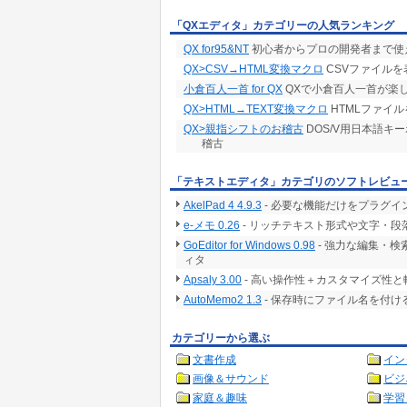
「QXエディタ」カテゴリーの人気ランキング
QX for95&NT
初心者からプロの開発者まで使える
QX>CSV→HTML変換マクロ
CSVファイルを
小倉百人一首 for QX
QXで小倉百人一首が楽
QX>HTML→TEXT変換マクロ
HTMLファイ
QX>親指シフトのお稽古
DOS/V用日本語キ
稽古
「テキストエディタ」カテゴリのソフトレビュ
AkelPad 4 4.9.3
- 必要な機能だけをプラグイ
e-メモ 0.26
- リッチテキスト形式や文字・段
GoEditor for Windows 0.98
- 強力な編集・
ィタ
Apsaly 3.00
- 高い操作性＋カスタマイズ性
AutoMemo2 1.3
- 保存時にファイル名を付
カテゴリーから選ぶ
文書作成
イン
画像＆サウンド
ビジ
家庭＆趣味
学習