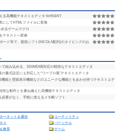
高機能テキストエディタ for95&NT
表にしてHTMLファイルに変換
しめるゲームマクロ
ルをテキストへ変換
ーボード等で、親指シフト(NICOLA配列)のタイピングのお
ー
ンで組み込める、SDI/MDI両対応の軽快なテキストエディタ
落の書式設定にも対応した“ワープロ風”テキストエディタ
検索機能と壁紙表示機能などのユニークな機能とをあわせ持つテキストエデ
と軽快な動作とを兼ね備えた高機能テキストエディタ
ける必要がなく、手軽に使えるメモ帳ソフト
ターネット＆通信
ユーティリティ
ネス
パーソナル
＆教育
ゲーム