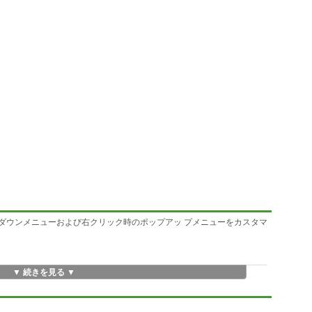
ダウンメニューおよび右クリック時のポップアッ プメニューをカスタマ
▼ 続きを見る ▼