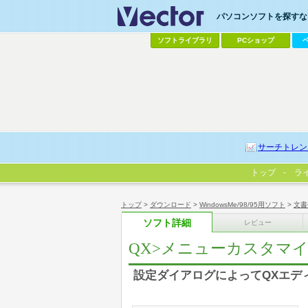
パソコンソフトを探すなら
ソフトライブラリ
PCショップ
サーチトレン
トップ
ラ
トップ
>
ダウンロード
>
WindowsMe/98/95用ソフト
>
文書
ソフト詳細
レビュー
QX>メニューカスタマ
設定ダイアログによってQXエデ