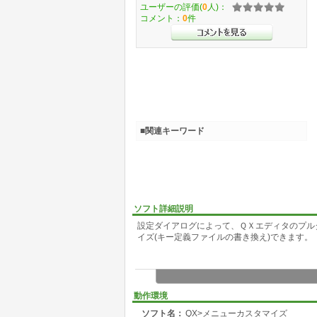
ユーザーの評価(
0
人)：
コメント：
0
件
■関連キーワード
ソフト詳細説明
設定ダイアログによって、ＱＸエディタのプル
イズ(キー定義ファイルの書き換え)できます。
動作環境
ソフト名：
QX>メニューカスタマイズ