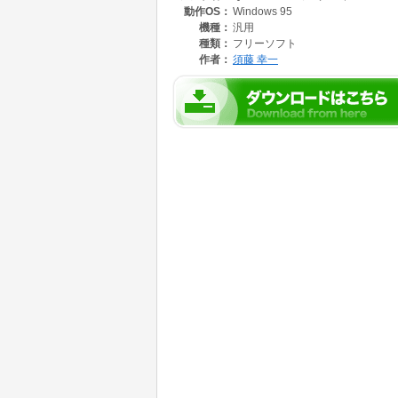
動作OS：
Windows 95
機種：
汎用
種類：
フリーソフト
作者：
須藤 幸一