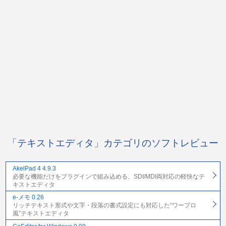
「テキストエディタ」カテゴリのソフトレビュー
AkelPad 4 4.9.3
必要な機能だけをプラグインで組み込める、SDI/MDI両対応の軽快なテ
キストエディタ
e-メモ 0.26
リッチテキスト形式や文字・段落の書式設定にも対応した“ワープロ
風”テキストエディタ