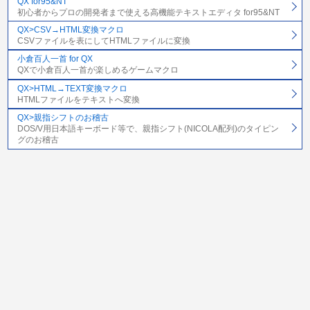
QX for95&NT
初心者からプロの開発者まで使える高機能テキストエディタ for95&NT
QX>CSV→HTML変換マクロ
CSVファイルを表にしてHTMLファイルに変換
小倉百人一首 for QX
QXで小倉百人一首が楽しめるゲームマクロ
QX>HTML→TEXT変換マクロ
HTMLファイルをテキストへ変換
QX>親指シフトのお稽古
DOS/V用日本語キーボード等で、親指シフト(NICOLA配列)のタイピン
グのお稽古