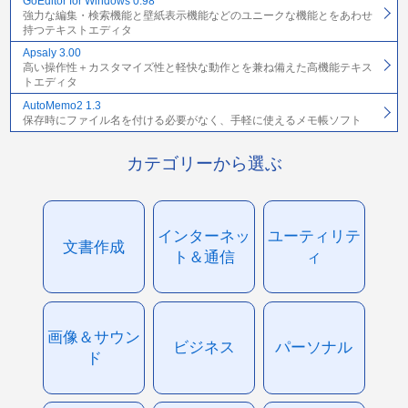
GoEditor for Windows 0.98
強力な編集・検索機能と壁紙表示機能などのユニークな機能とをあわせ
持つテキストエディタ
Apsaly 3.00
高い操作性＋カスタマイズ性と軽快な動作とを兼ね備えた高機能テキス
トエディタ
AutoMemo2 1.3
保存時にファイル名を付ける必要がなく、手軽に使えるメモ帳ソフト
カテゴリーから選ぶ
インターネッ
ユーティリテ
文書作成
ト＆通信
ィ
画像＆サウン
ビジネス
パーソナル
ド