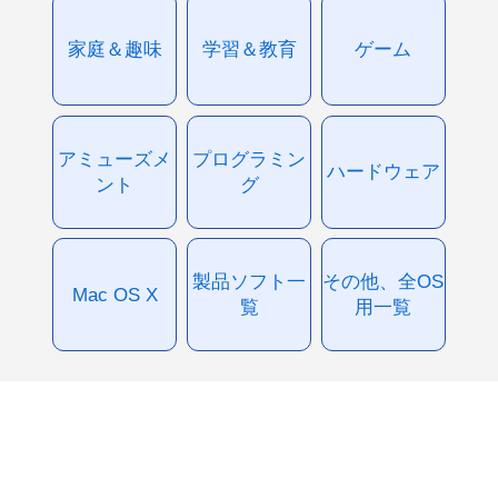
家庭＆趣味
学習＆教育
ゲーム
アミューズメ
プログラミン
ハードウェア
ント
グ
製品ソフト一
その他、全OS
Mac OS X
覧
用一覧