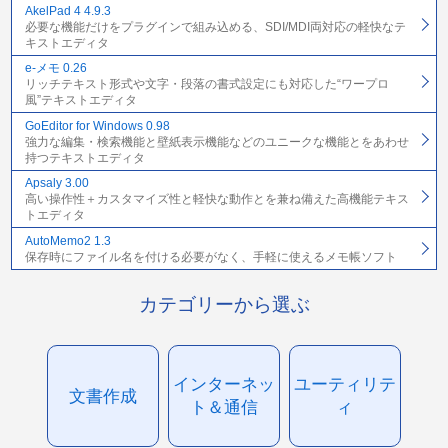
AkelPad 4 4.9.3
必要な機能だけをプラグインで組み込める、SDI/MDI両対応の軽快なテ
キストエディタ
e-メモ 0.26
リッチテキスト形式や文字・段落の書式設定にも対応した“ワープロ
風”テキストエディタ
GoEditor for Windows 0.98
強力な編集・検索機能と壁紙表示機能などのユニークな機能とをあわせ
持つテキストエディタ
Apsaly 3.00
高い操作性＋カスタマイズ性と軽快な動作とを兼ね備えた高機能テキス
トエディタ
AutoMemo2 1.3
保存時にファイル名を付ける必要がなく、手軽に使えるメモ帳ソフト
カテゴリーから選ぶ
インターネッ
ユーティリテ
文書作成
ト＆通信
ィ