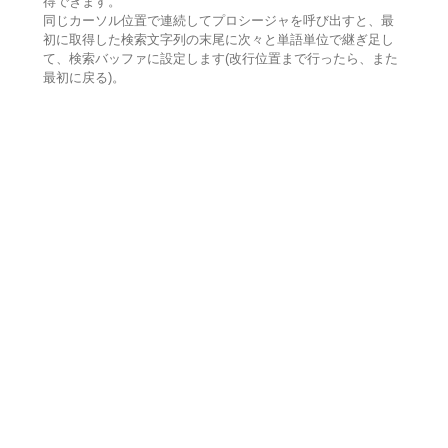
得できます。
同じカーソル位置で連続してプロシージャを呼び出すと、最
初に取得した検索文字列の末尾に次々と単語単位で継ぎ足し
て、検索バッファに設定します(改行位置まで行ったら、また
最初に戻る)。