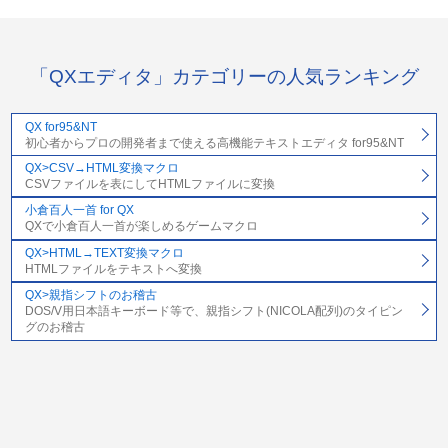
「QXエディタ」カテゴリーの人気ランキング
QX for95&NT
初心者からプロの開発者まで使える高機能テキストエディタ for95&NT
QX>CSV→HTML変換マクロ
CSVファイルを表にしてHTMLファイルに変換
小倉百人一首 for QX
QXで小倉百人一首が楽しめるゲームマクロ
QX>HTML→TEXT変換マクロ
HTMLファイルをテキストへ変換
QX>親指シフトのお稽古
DOS/V用日本語キーボード等で、親指シフト(NICOLA配列)のタイピン
グのお稽古