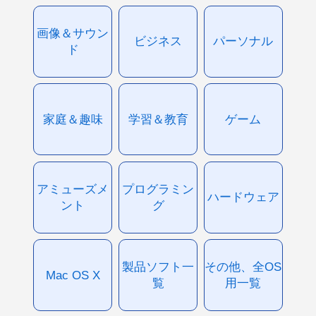
画像＆サウン
ビジネス
パーソナル
ド
家庭＆趣味
学習＆教育
ゲーム
アミューズメ
プログラミン
ハードウェア
ント
グ
製品ソフト一
その他、全OS
Mac OS X
覧
用一覧